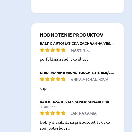
HODNOTENIE PRODUKTOV
BALTIC AUTOMATICKÁ ZÁCHRANNÁ VESTA BREEZE 165 N NAVY MODRÁ
MARTIN K.
perfektná a sedí ako uliata
STEDI MARINE MICRO TOUCH 7.8 BIELE/ČERVENÉ LED SVETLO 197,8 × 26,3 × 39,2 MM IP68
ANNA MICHALIKOVÁ
super
RAILBLAZA DRŽIAK SONDY SONARU PRE KAJAK & KANOE XXL
08-4085-11
JAN HARAMIA
Dobrý držiak, dá sa prispôsobiť tak ako
som potreboval.