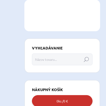
VYHĽADÁVANIE
Hľadať
NÁKUPNÝ KOŠÍK
0
ks /
0 €