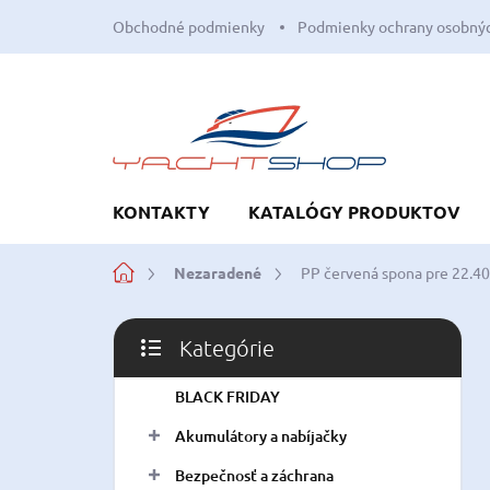
Prejsť
Obchodné podmienky
Podmienky ochrany osobnýc
na
obsah
KONTAKTY
KATALÓGY PRODUKTOV
Domov
Nezaradené
PP červená spona pre 22.4
B
Kategórie
o
Preskočiť
č
kategórie
BLACK FRIDAY
n
ý
Akumulátory a nabíjačky
p
a
Bezpečnosť a záchrana