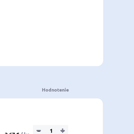
voľte variant
:
ILNÉ INFORMÁCIE
OPÝTAŤ SA
STRÁŽIŤ
ložiť
Hodnotenie
−
+