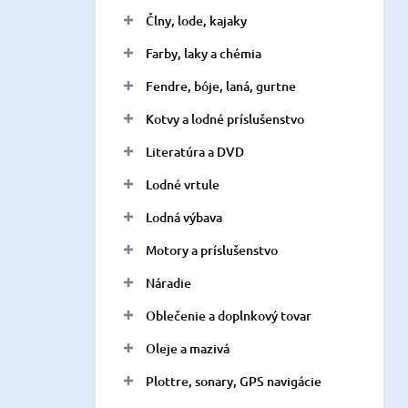
n
Člny, lode, kajaky
e
l
Farby, laky a chémia
Fendre, bóje, laná, gurtne
Kotvy a lodné príslušenstvo
Literatúra a DVD
Lodné vrtule
Lodná výbava
Motory a príslušenstvo
Náradie
Oblečenie a doplnkový tovar
Oleje a mazivá
Plottre, sonary, GPS navigácie