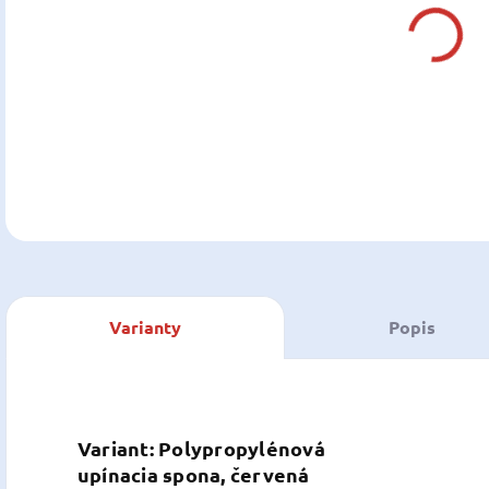
Z
cena
DETA
U
Varianty
Popis
Variant: Polypropylénová
upínacia spona, červená