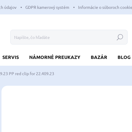
h údajov
GDPR kamerový systém
Informácie o súboroch cooki
Hľadať
SERVIS
NÁMORNÉ PREUKAZY
BAZÁR
BLOG
09.23
PP red clip for 22.409.23
Neohodnotené
Podrobnosti hodnotenia
NOVINKA
o
od
Jedn