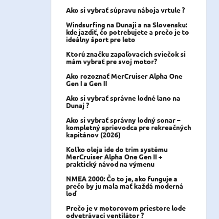
Ako si vybrať súpravu náboja vrtule ?
Windsurfing na Dunaji a na Slovensku:
kde jazdiť, čo potrebujete a prečo je to
ideálny šport pre leto
Ktorú značku zapaľovacích sviečok si
mám vybrať pre svoj motor?
Ako rozoznať MerCruiser Alpha One
Gen I a Gen II
Ako si vybrať správne lodné lano na
Dunaj ?
Ako si vybrať správny lodný sonar –
kompletný sprievodca pre rekreačných
kapitánov (2026)
Koľko oleja ide do trim systému
MerCruiser Alpha One Gen II +
praktický návod na výmenu
NMEA 2000: Čo to je, ako funguje a
prečo by ju mala mať každá moderná
loď
Prečo je v motorovom priestore lode
odvetrávací ventilátor ?