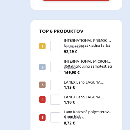
TOP 6 PRODUKTOV
INTERNATIONAL PRIMOCON
Univerzálna základná farba
YPA984 Grey
2,5 L sivá
92,29 €
INTERNATIONAL MICRON
350 Antifouling samoleštiaci
642002
2,5 L
169,90 €
LANEX Lano LAGUNA
vyväzovacie, kotevné
1,15 €
polyesterové 8-24 mm
LANEX Lano LAGUNA
vyväzovacie, kotevné
1,18 €
polyesterové 8-24 mm
Lano Kotevné polyesterové
6 mm biele
3 Strand PES -
W060LKE5A200R (122060)
0,72 €