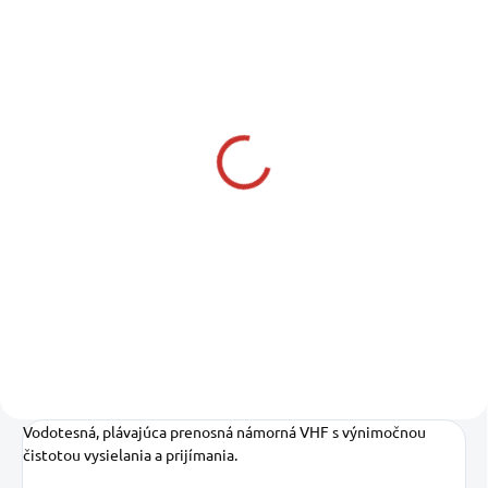
SKLADOM U NÁS
(1 KS)
PLASTIMO Ručný
mikrofón pre VHF
SX400
MICRO REMOTE VHF SX400
34,90 €
28,37 € bez DPH
Do košíka
Vodotesná, plávajúca prenosná námorná VHF s výnimočnou
čistotou vysielania a prijímania.