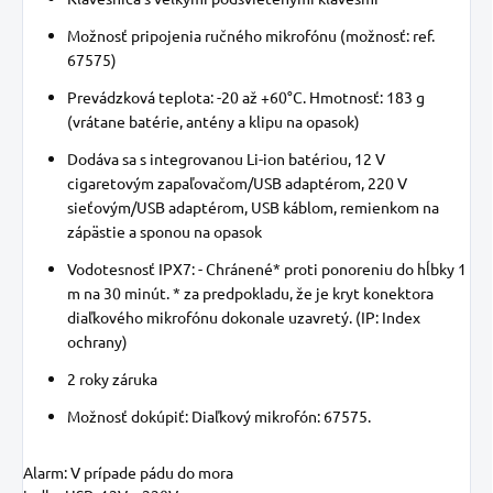
Možnosť pripojenia ručného mikrofónu (možnosť: ref.
67575)
Prevádzková teplota: -20 až +60°C. Hmotnosť: 183 g
(vrátane batérie, antény a klipu na opasok)
Dodáva sa s integrovanou Li-ion batériou, 12 V
cigaretovým zapaľovačom/USB adaptérom, 220 V
sieťovým/USB adaptérom, USB káblom, remienkom na
zápästie a sponou na opasok
Vodotesnosť IPX7: - Chránené* proti ponoreniu do hĺbky 1
m na 30 minút. * za predpokladu, že je kryt konektora
diaľkového mikrofónu dokonale uzavretý. (IP: Index
ochrany)
2 roky záruka
Možnosť dokúpiť: Diaľkový mikrofón: 67575.
Alarm:
V prípade pádu do mora