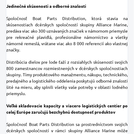
Jedinečné skúsenosti a odborné znalosti
Spoločnosť Boat Parts Distribution, ktorá stavia na
skúsenostiach dcérskych spoločností skupiny Alliance Marine,
predáva viac ako 300 uznávaných značiek v námornom priemysle
pre rekreačné plavidlá, profesionálne námorníctvo a všetky
námorné remeslá, vrátane viac ako 8 000 referencií ako vlastnej
značky.
Distribúcia dielov pre lode ťaží z rozsiahlych skúseností svojich
800 zamestnancov rozmiestnených v dcérskych spoločnostiach
skupiny. Tímy produktového manažmentu, nákupu, technického,
predajného a logistického oddelenia poskytujú odborné znalosti
šité na mieru, aby splnili všetky vaše potreby v oblasti lodného
priemyslu.
Veľké skladovacie kapacity a viacero logistických centier po
celej Európe zaručujú bezchybnú dostupnosť produktov
Spoločnosť Boat Parts Distribution sa prostredníctvom svojich
dcérskych spoločností v rámci skupiny Alliance Marine môže