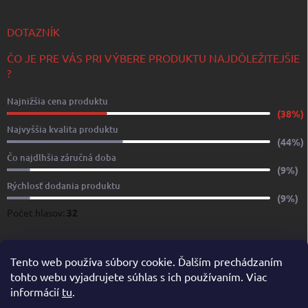
DOTAZNÍK
ČO JE PRE VÁS PRI VÝBERE PRODUKTU NAJDÔLEŽITEJŠIE
?
Najnižšia cena produktu
(38%)
Najvyššia kvalita produktu
(44%)
Čo najdlhšia záručná doba
(9%)
Rýchlosť dodania produktu
(9%)
Počet hlasov:
32
www.yachtshop.sk
www.limoservices.sk
www.taxisluzba.com
Tento web používa súbory cookie. Ďalším prechádzaním
tohto webu vyjadrujete súhlas s ich používaním. Viac
www.airporttaxi.sk
www.taxischwechat.sk
informácií
tu
.
Pricemania.sk – Porovnanie cien