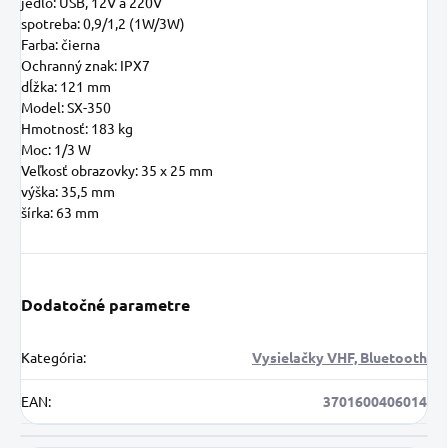
jedlo:
USB, 12V a 220V
spotreba:
0,9/1,2 (1W/3W)
Farba:
čierna
Ochranný znak:
IPX7
dĺžka:
121 mm
Model:
SX-350
Hmotnosť:
183 kg
Moc:
1/3 W
Veľkosť obrazovky:
35 x 25 mm
výška:
35,5 mm
šírka:
63 mm
Dodatočné parametre
Kategória
:
Vysielačky VHF, Bluetooth
EAN
:
3701600406014