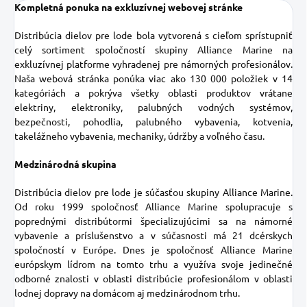
Kompletná ponuka na exkluzívnej webovej stránke
Distribúcia dielov pre lode bola vytvorená s cieľom sprístupniť
celý sortiment spoločností skupiny Alliance Marine na
exkluzívnej platforme vyhradenej pre námorných profesionálov.
Naša webová stránka ponúka viac ako 130 000 položiek v 14
kategóriách a pokrýva všetky oblasti produktov vrátane
elektriny, elektroniky, palubných vodných systémov,
bezpečnosti, pohodlia, palubného vybavenia, kotvenia,
takelážneho vybavenia, mechaniky, údržby a voľného času.
Medzinárodná skupina
Distribúcia dielov pre lode je súčasťou skupiny Alliance Marine.
Od roku 1999 spoločnosť Alliance Marine spolupracuje s
poprednými distribútormi špecializujúcimi sa na námorné
vybavenie a príslušenstvo a v súčasnosti má 21 dcérskych
spoločností v Európe. Dnes je spoločnosť Alliance Marine
európskym lídrom na tomto trhu a využíva svoje jedinečné
odborné znalosti v oblasti distribúcie profesionálom v oblasti
lodnej dopravy na domácom aj medzinárodnom trhu.