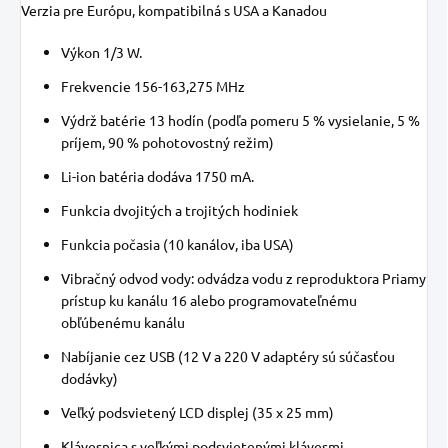
Verzia pre Európu, kompatibilná s USA a Kanadou
Výkon 1/3 W.
Frekvencie 156-163,275 MHz
Výdrž batérie 13 hodín (podľa pomeru 5 % vysielanie, 5 %
príjem, 90 % pohotovostný režim)
Li-ion batéria dodáva 1750 mA.
Funkcia dvojitých a trojitých hodiniek
Funkcia počasia (10 kanálov, iba USA)
Vibračný odvod vody: odvádza vodu z reproduktora Priamy
prístup ku kanálu 16 alebo programovateľnému
obľúbenému kanálu
Nabíjanie cez USB (12 V a 220 V adaptéry sú súčasťou
dodávky)
Veľký podsvietený LCD displej (35 x 25 mm)
Klávesnica s veľkými podsvietenými klávesmi