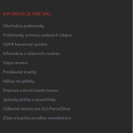
ä
t
i
INFORMÁCIE PRE VÁS
e
Obchodné podmienky
Podmienky ochrany osobných údajov
GDPR kamerový systém
Informácie o súboroch cookies
Mapa serveru
Predávané značky
Nákup na splátky
Doprava a doručovanie tovaru
Spôsoby platby a vysvetlívky
Odberné miesto pre GLS ParcelShop
Zľavy a kupóny za odber newslettera