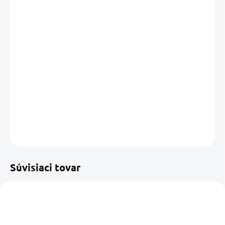
cena:
MÔŽEME
DORUČIŤ DO:
11.08.2026
MOŽNOSTI
DORUČENIA
−
+
Pridať do košíka
DETAILNÉ INFORMÁCIE
OPÝTAŤ SA
STRÁŽIŤ
Uložiť
Súvisiaci tovar
NOVINKA