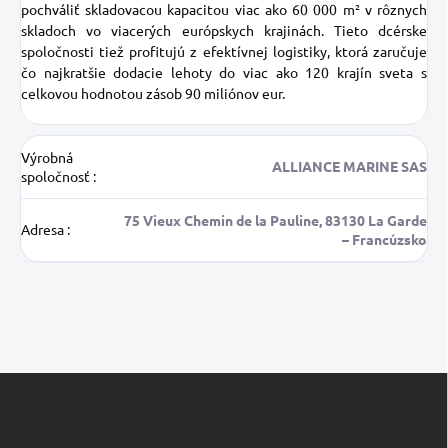
pochváliť skladovacou kapacitou viac ako 60 000 m² v rôznych
skladoch vo viacerých európskych krajinách. Tieto dcérske
spoločnosti tiež profitujú z efektívnej logistiky, ktorá zaručuje
čo najkratšie dodacie lehoty do viac ako 120 krajín sveta s
celkovou hodnotou zásob 90 miliónov eur.
Výrobná
ALLIANCE MARINE SAS
spoločnosť
:
75 Vieux Chemin de la Pauline, 83130 La Garde
Adresa
:
– Francúzsko
Z
á
p