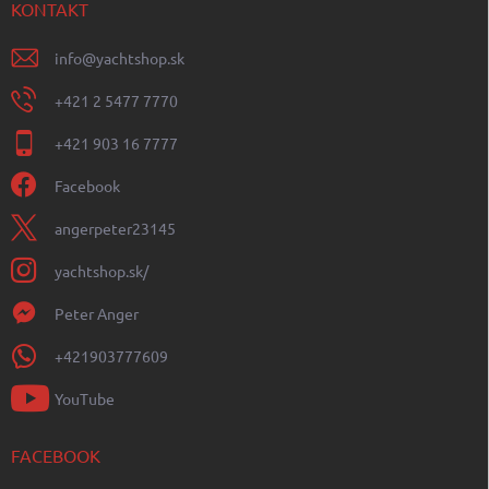
KONTAKT
info
@
yachtshop.sk
+421 2 5477 7770
+421 903 16 7777
Facebook
angerpeter23145
yachtshop.sk/
Peter Anger
+421903777609
YouTube
FACEBOOK