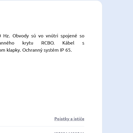
0 Hz. Obvody sú vo vnútri spojené so
chranného krytu RCBO. Kábel s
om klapky. Ochranný systém IP 65.
Poistky a ističe