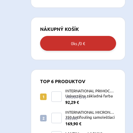
NÁKUPNÝ KOŠÍK
0
ks /
0 €
TOP 6 PRODUKTOV
INTERNATIONAL PRIMOCON
Univerzálna základná farba
YPA984 Grey
2,5 L sivá
92,29 €
INTERNATIONAL MICRON
350 Antifouling samoleštiaci
642002
2,5 L
169,90 €