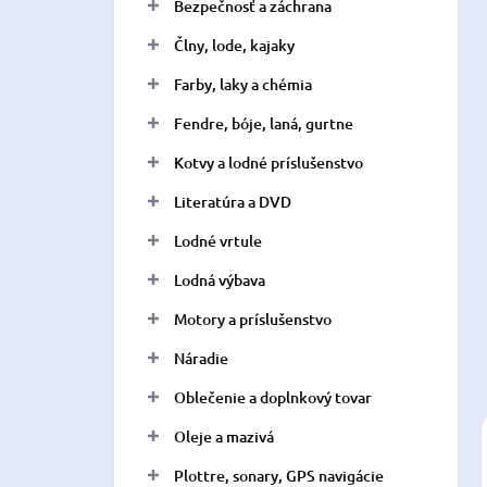
a
Bezpečnosť a záchrana
n
Člny, lode, kajaky
e
l
Farby, laky a chémia
Fendre, bóje, laná, gurtne
Kotvy a lodné príslušenstvo
Literatúra a DVD
Lodné vrtule
Lodná výbava
Motory a príslušenstvo
Náradie
Oblečenie a doplnkový tovar
Oleje a mazivá
Plottre, sonary, GPS navigácie