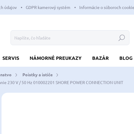
h údajov
GDPR kamerový systém
Informácie o súboroch cooki
Hľadať
SERVIS
NÁMORNÉ PREUKAZY
BAZÁR
BLOG
enstvo
Poistky a ističe
nie 230 V / 50 Hz
010002201 SHORE POWER CONNECTION UNIT
Neohodnotené
Podrobnosti hodnotenia
ZNAČKA:
PHILIP
1
134
Jedn
SK
cena