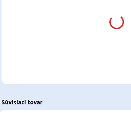
MÔŽ
DO:
12.0
MOŽ
DOR
DETA
U
Súvisiaci tovar
10-PGI16