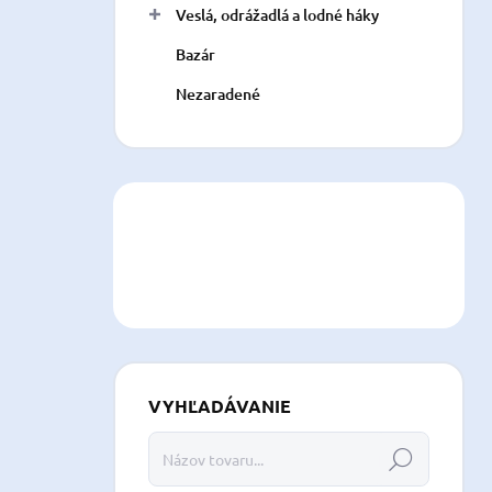
Veslá, odrážadlá a lodné háky
Bazár
Nezaradené
VYHĽADÁVANIE
Hľadať