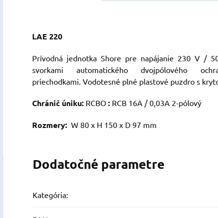
LAE 220
Prívodná jednotka Shore pre napájanie 230 V / 5
svorkami automatického dvojpólového o
priechodkami. Vodotesné plné plastové puzdro s kryt
Chránič úniku:
RCBO
:
RCB 16A / 0,03A 2-pólový
Rozmery:
W 80 x H 150 x D 97 mm
Dodatočné parametre
Kategória
: