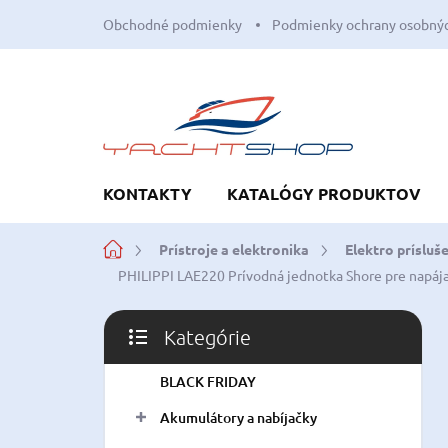
Prejsť
Obchodné podmienky
Podmienky ochrany osobnýc
na
obsah
KONTAKTY
KATALÓGY PRODUKTOV
Domov
Prístroje a elektronika
Elektro prísluš
PHILIPPI LAE220 Prívodná jednotka Shore pre napája
B
Kategórie
o
Preskočiť
č
kategórie
BLACK FRIDAY
n
ý
Akumulátory a nabíjačky
p