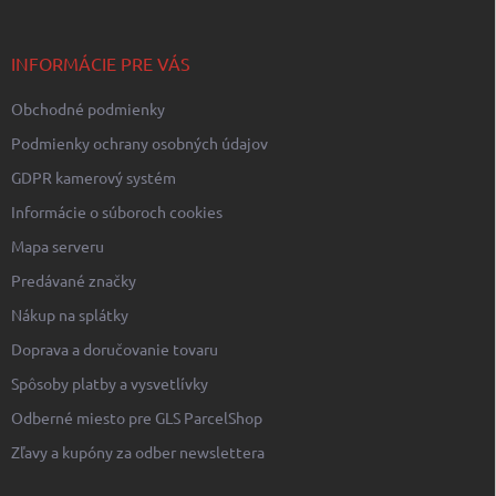
ä
t
i
INFORMÁCIE PRE VÁS
e
Obchodné podmienky
Podmienky ochrany osobných údajov
GDPR kamerový systém
Informácie o súboroch cookies
Mapa serveru
Predávané značky
Nákup na splátky
Doprava a doručovanie tovaru
Spôsoby platby a vysvetlívky
Odberné miesto pre GLS ParcelShop
Zľavy a kupóny za odber newslettera