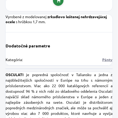
Do košíka
Vyrobené z modelovanej
zrkadlovo leštenej nehrdzavejúcej
ocele
s hrúbkou 1,7 mm.
Dodatočné parametre
Kategória
:
Pánty
OSCULATI
je popredná spoločnosť v Taliansku a jedna z
najdôležitejších spoločností v Európe na trhu s námorným
príslušenstvom. Viac ako 22 000 katalógových referencií a
dostupnosť 96 % z nich robí zo skladového oddelenia Osculati
najväčší sklad námorného príslušenstva v Európe a jeden z
najlepšie zásobených na svete. Osculati je distribútorom
popredných medzinárodných značiek, ale môže sa pochváliť aj
výrobou viac ako 7 000 produktov, ktoré navrhuje a vyvíja