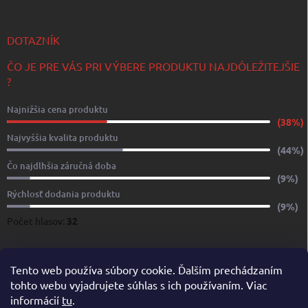
DOTAZNÍK
ČO JE PRE VÁS PRI VÝBERE PRODUKTU NAJDÔLEŽITEJŠIE
?
Najnižšia cena produktu
(38%)
Najvyššia kvalita produktu
(44%)
Čo najdlhšia záručná doba
(9%)
Rýchlosť dodania produktu
(9%)
Počet hlasov:
32
www.yachtshop.sk
www.limoservices.sk
www.taxisluzba.com
Tento web používa súbory cookie. Ďalším prechádzaním
tohto webu vyjadrujete súhlas s ich používaním. Viac
www.airporttaxi.sk
www.taxischwechat.sk
informácií
tu
.
Pricemania.sk – Porovnanie cien