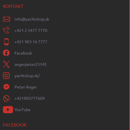
KONTAKT
info
@
yachtshop.sk
+421 2 5477 7770
+421 903 16 7777
Facebook
angerpeter23145
yachtshop.sk/
Peter Anger
+421903777609
YouTube
FACEBOOK