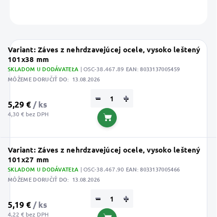
OPÝTAŤ SA
STRÁŽIŤ
Uložiť
Variant: Záves z nehrdzavejúcej ocele, vysoko leštený
101x38 mm
SKLADOM U DODÁVATEĽA
| OSC-38.467.89
EAN:
8033137005459
MÔŽEME DORUČIŤ DO:
13.08.2026
−
+
5,29 €
/ ks
4,30 € bez DPH
Do košíka
Variant: Záves z nehrdzavejúcej ocele, vysoko leštený
101x27 mm
SKLADOM U DODÁVATEĽA
| OSC-38.467.90
EAN:
8033137005466
MÔŽEME DORUČIŤ DO:
13.08.2026
−
+
5,19 €
/ ks
4,22 € bez DPH