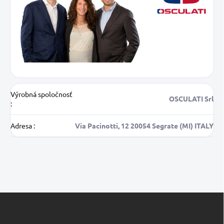
Výrobná spoločnosť
OSCULATI Srl
:
Adresa
:
Via Pacinotti, 12 20054 Segrate (MI) ITALY
Z
á
p