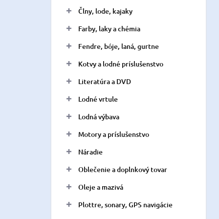
n
Člny, lode, kajaky
e
l
Farby, laky a chémia
Fendre, bóje, laná, gurtne
Kotvy a lodné príslušenstvo
Literatúra a DVD
Lodné vrtule
Lodná výbava
Motory a príslušenstvo
Náradie
Oblečenie a doplnkový tovar
Oleje a mazivá
Plottre, sonary, GPS navigácie