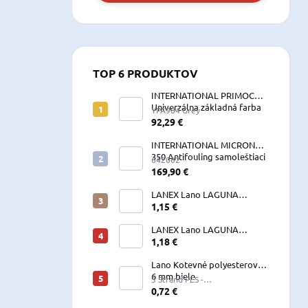
TOP 6 PRODUKTOV
INTERNATIONAL PRIMOCON
Univerzálna základná farba
YPA984 Grey
2,5 L sivá
92,29 €
INTERNATIONAL MICRON
350 Antifouling samoleštiaci
642002
2,5 L
169,90 €
LANEX Lano LAGUNA
vyväzovacie, kotevné
1,15 €
polyesterové 8-24 mm
LANEX Lano LAGUNA
vyväzovacie, kotevné
1,18 €
polyesterové 8-24 mm
Lano Kotevné polyesterové
6 mm biele
3 Strand PES -
W060LKE5A200R (122060)
0,72 €