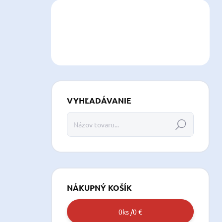
VYHĽADÁVANIE
Hľadať
NÁKUPNÝ KOŠÍK
0
ks /
0 €