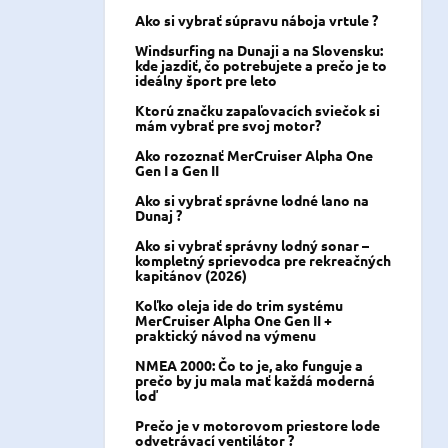
Ako si vybrať súpravu náboja vrtule ?
Windsurfing na Dunaji a na Slovensku:
kde jazdiť, čo potrebujete a prečo je to
ideálny šport pre leto
Ktorú značku zapaľovacích sviečok si
mám vybrať pre svoj motor?
Ako rozoznať MerCruiser Alpha One
Gen I a Gen II
Ako si vybrať správne lodné lano na
Dunaj ?
Ako si vybrať správny lodný sonar –
kompletný sprievodca pre rekreačných
kapitánov (2026)
Koľko oleja ide do trim systému
MerCruiser Alpha One Gen II +
praktický návod na výmenu
NMEA 2000: Čo to je, ako funguje a
prečo by ju mala mať každá moderná
loď
Prečo je v motorovom priestore lode
odvetrávací ventilátor ?