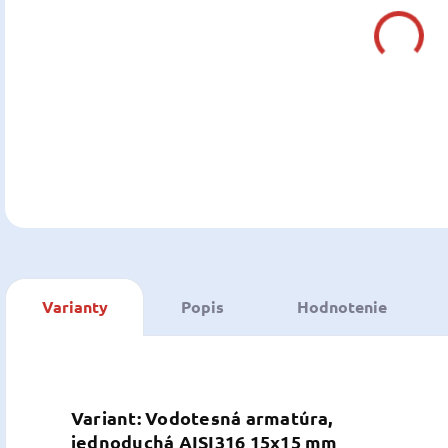
Z
cena
DETA
U
Varianty
Popis
Hodnotenie
Variant: Vodotesná armatúra,
jednoduchá AISI316 15x15 mm