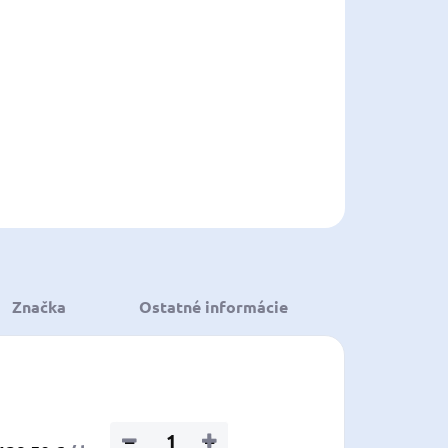
voľte variant
:
ILNÉ INFORMÁCIE
OPÝTAŤ SA
STRÁŽIŤ
ložiť
Značka
Ostatné informácie
−
+