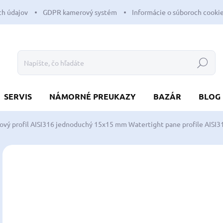
h údajov
GDPR kamerový systém
Informácie o súboroch cooki
Hľadať
SERVIS
NÁMORNÉ PREUKAZY
BAZÁR
BLOG
ový profil AISI316 jednoduchý 15x15 mm
Watertight pane profile AISI
Neohodnotené
Podrobnosti hodnotenia
ZNAČKA:
OSCUL
NOVINKA
o
od
Jedn