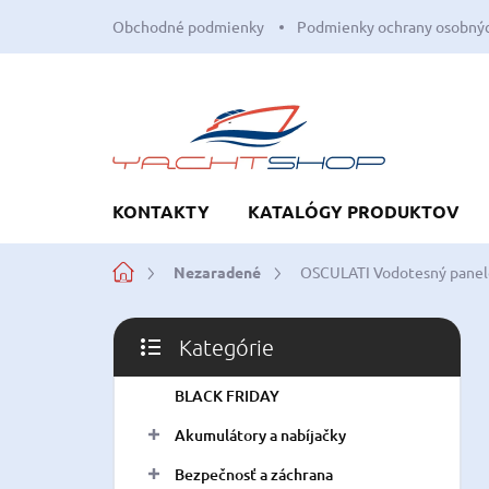
Prejsť
Obchodné podmienky
Podmienky ochrany osobnýc
na
obsah
KONTAKTY
KATALÓGY PRODUKTOV
Domov
Nezaradené
OSCULATI Vodotesný panel
B
Kategórie
o
Preskočiť
č
kategórie
BLACK FRIDAY
n
ý
Akumulátory a nabíjačky
p
a
Bezpečnosť a záchrana