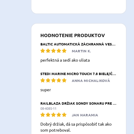
HODNOTENIE PRODUKTOV
BALTIC AUTOMATICKÁ ZÁCHRANNÁ VESTA BREEZE 165 N NAVY MODRÁ
MARTIN K.
perfektná a sedí ako uliata
STEDI MARINE MICRO TOUCH 7.8 BIELE/ČERVENÉ LED SVETLO 197,8 × 26,3 × 39,2 MM IP68
ANNA MICHALIKOVÁ
super
RAILBLAZA DRŽIAK SONDY SONARU PRE KAJAK & KANOE XXL
08-4085-11
JAN HARAMIA
Dobrý držiak, dá sa prispôsobiť tak ako
som potreboval.