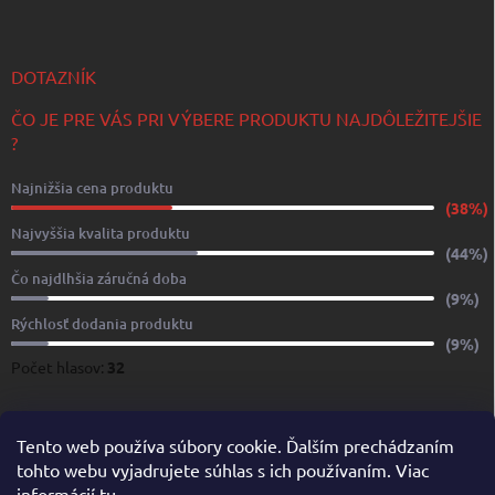
DOTAZNÍK
ČO JE PRE VÁS PRI VÝBERE PRODUKTU NAJDÔLEŽITEJŠIE
?
Najnižšia cena produktu
(38%)
Najvyššia kvalita produktu
(44%)
Čo najdlhšia záručná doba
(9%)
Rýchlosť dodania produktu
(9%)
Počet hlasov:
32
www.yachtshop.sk
www.limoservices.sk
www.taxisluzba.com
Tento web používa súbory cookie. Ďalším prechádzaním
tohto webu vyjadrujete súhlas s ich používaním. Viac
www.airporttaxi.sk
www.taxischwechat.sk
informácií
tu
.