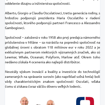
oddelenie dizajnu a inžinierstva spoločnosti.
Alberto, Giorgio a Claudia Osculatiovci, tretia generácia rodiny, s
hrdosťou podporujú prezidenta Maria Osculatiho v riadení
spoločnosti, ktorého podporujú partneri Francesco a Alessandro
Gambogiovci.
Spoločnosť – založená v roku 1958 ako prvý predajca námorného
príslušenstva v Miláne – sa rozrástla na poprednú spoločnosť na
globálnej úrovni s obratom 118 miliónov eur v roku 2022 a je
exkluzívnym partnerom niektorých významných značiek, ako sú
Lewmar, Whale, Oceanair, Polyform, Marlow atď. Okrem toho
nedávno získala 4 ocenenia ako najlepší distribútor.
Neustály výskum inovácií a kvality a investície do technológií
zameraných na správanie surovín (ako napríklad soľná hmla) boli
vždy charakteristickým znakom spoločnosti Osculati, vďaka
čomu si získava čoraz väčšiu dôveru veľkých lodeníc.