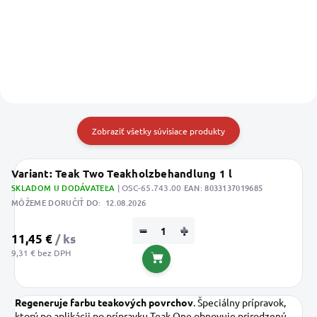
Do košíka
Do košíka
Zobraziť všetky súvisiace produkty
Variant: Teak Two Teakholzbehandlung 1 l
SKLADOM U DODÁVATEĽA
| OSC-65.743.00
EAN:
8033137019685
MÔŽEME DORUČIŤ DO:
12.08.2026
−
+
11,45 €
/ ks
9,31 € bez DPH
Do košíka
Regeneruje farbu teakových povrchov
. Špeciálny prípravok,
ktorý po aplikácii po prípravku Teak One obnovuje prirodzenú