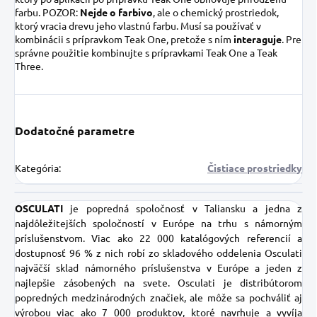
farbu. POZOR:
Nejde o farbivo
, ale o chemický prostriedok,
ktorý vracia drevu jeho vlastnú farbu. Musí sa používať v
kombinácii s prípravkom Teak One, pretože s ním
interaguje
. Pre
správne použitie kombinujte s prípravkami Teak One a Teak
Three.
Dodatočné parametre
Kategória
:
Čistiace prostriedky
OSCULATI
je popredná spoločnosť v Taliansku a jedna z
najdôležitejších spoločností v Európe na trhu s námorným
príslušenstvom. Viac ako 22 000 katalógových referencií a
dostupnosť 96 % z nich robí zo skladového oddelenia Osculati
najväčší sklad námorného príslušenstva v Európe a jeden z
najlepšie zásobených na svete. Osculati je distribútorom
popredných medzinárodných značiek, ale môže sa pochváliť aj
výrobou viac ako 7 000 produktov, ktoré navrhuje a vyvíja