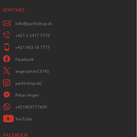
KONTAKT
info
@
yachtshop.sk
+421 2 5477 7770
+421 903 16 7777
Facebook
angerpeter23145
yachtshop.sk/
Peter Anger
+421903777609
YouTube
FACEBOOK