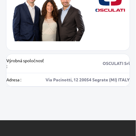
Výrobná spoločnosť
OSCULATI Srl
:
Adresa
:
Via Pacinotti, 12 20054 Segrate (MI) ITALY
Z
á