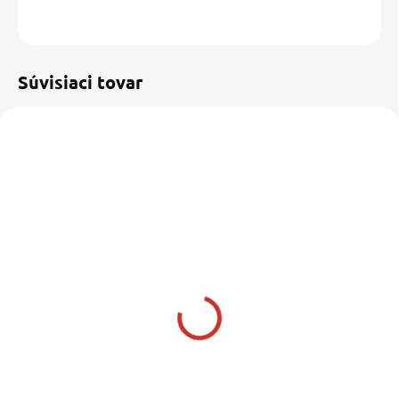
OPÝTAŤ SA
STRÁŽIŤ
Uložiť
Súvisiaci tovar
SKLADOM U DODÁVATEĽA
SKLADOM U NÁS
(1 KS)
TIKAL Tef-gel
QUIXX Obnovovač
antikorózny gél 10 gr
pneumatík
510075 81485510 533335
Tire shine colour
12,29 €
13,35 €
9,99 € bez DPH
10,85 € bez DPH