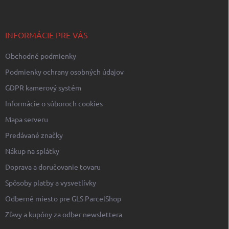
p
ä
t
i
INFORMÁCIE PRE VÁS
e
Obchodné podmienky
Podmienky ochrany osobných údajov
GDPR kamerový systém
Informácie o súboroch cookies
Mapa serveru
Predávané značky
Nákup na splátky
Doprava a doručovanie tovaru
Spôsoby platby a vysvetlívky
Odberné miesto pre GLS ParcelShop
Zľavy a kupóny za odber newslettera