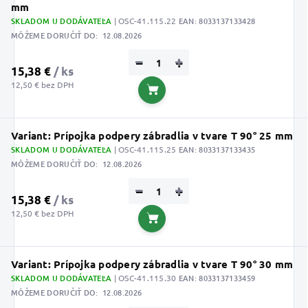
mm
SKLADOM U DODÁVATEĽA
| OSC-41.115.22
EAN:
8033137133428
MÔŽEME DORUČIŤ DO:
12.08.2026
−
+
15,38 €
/ ks
12,50 € bez DPH
Do košíka
Variant: Prípojka podpery zábradlia v tvare T 90° 25 mm
SKLADOM U DODÁVATEĽA
| OSC-41.115.25
EAN:
8033137133435
MÔŽEME DORUČIŤ DO:
12.08.2026
−
+
15,38 €
/ ks
12,50 € bez DPH
Do košíka
Variant: Prípojka podpery zábradlia v tvare T 90° 30 mm
SKLADOM U DODÁVATEĽA
| OSC-41.115.30
EAN:
8033137133459
MÔŽEME DORUČIŤ DO:
12.08.2026