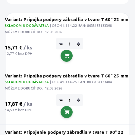
Variant: Prípojka podpery zábradlia v tvare T 60° 22 mm
SKLADOM U DODÁVATEĽA
| OSC-41.114.22
EAN:
8033137133398
MÔŽEME DORUČIŤ DO:
12.08.2026
−
+
15,71 €
/ ks
12,77 € bez DPH
Do košíka
Variant: Prípojka podpery zábradlia v tvare T 60° 25 mm
SKLADOM U DODÁVATEĽA
| OSC-41.114.25
EAN:
8033137133404
MÔŽEME DORUČIŤ DO:
12.08.2026
−
+
17,87 €
/ ks
14,53 € bez DPH
Do košíka
Variant: Pripojenie podpery zábradlia v tvare T 90° 22