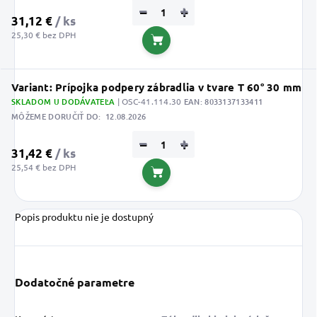
−
+
31,12 €
/ ks
25,30 € bez DPH
Do košíka
Variant: Prípojka podpery zábradlia v tvare T 60° 30 mm
SKLADOM U DODÁVATEĽA
| OSC-41.114.30
EAN:
8033137133411
MÔŽEME DORUČIŤ DO:
12.08.2026
−
+
31,42 €
/ ks
25,54 € bez DPH
Do košíka
Popis produktu nie je dostupný
Dodatočné parametre