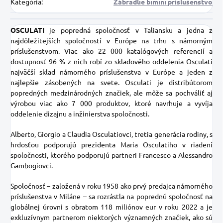
Kategória
:
Zábradlie bimini príslušenstvo
OSCULATI
je popredná spoločnosť v Taliansku a jedna z
najdôležitejších spoločností v Európe na trhu s námorným
príslušenstvom. Viac ako 22 000 katalógových referencií a
dostupnosť 96 % z nich robí zo skladového oddelenia Osculati
najväčší sklad námorného príslušenstva v Európe a jeden z
najlepšie zásobených na svete. Osculati je distribútorom
popredných medzinárodných značiek, ale môže sa pochváliť aj
výrobou viac ako 7 000 produktov, ktoré navrhuje a vyvíja
oddelenie dizajnu a inžinierstva spoločnosti.
Alberto, Giorgio a Claudia Osculatiovci, tretia generácia rodiny, s
hrdosťou podporujú prezidenta Maria Osculatiho v riadení
spoločnosti, ktorého podporujú partneri Francesco a Alessandro
Gambogiovci.
Spoločnosť – založená v roku 1958 ako prvý predajca námorného
príslušenstva v Miláne – sa rozrástla na poprednú spoločnosť na
globálnej úrovni s obratom 118 miliónov eur v roku 2022 a je
exkluzívnym partnerom niektorých významných značiek, ako sú