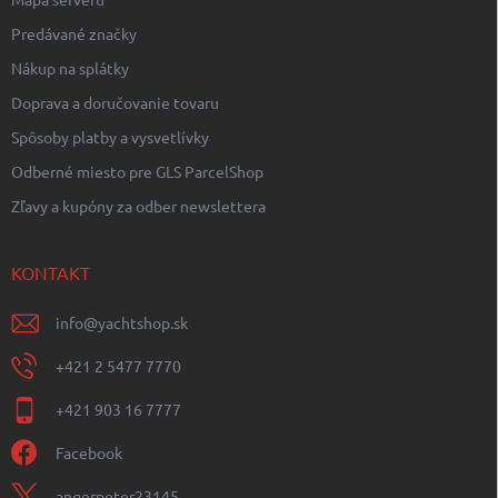
Predávané značky
Nákup na splátky
Doprava a doručovanie tovaru
Spôsoby platby a vysvetlívky
Odberné miesto pre GLS ParcelShop
Zľavy a kupóny za odber newslettera
KONTAKT
info
@
yachtshop.sk
+421 2 5477 7770
+421 903 16 7777
Facebook
angerpeter23145