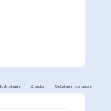
8.2026
NOSTI
UČENIA
−
+
Pridať do košíka
ILNÉ INFORMÁCIE
OPÝTAŤ SA
STRÁŽIŤ
ložiť
Hodnotenie
Značka
Ostatné informácie