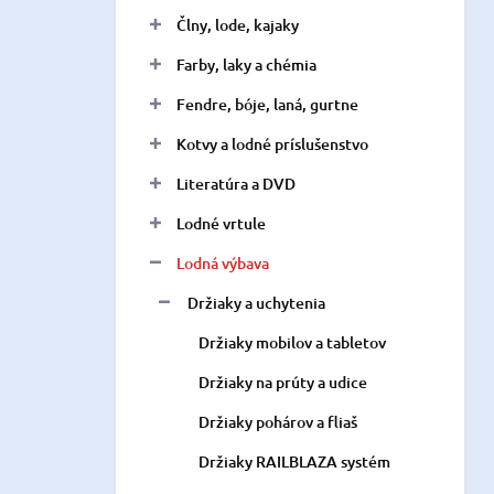
n
Člny, lode, kajaky
e
l
Farby, laky a chémia
Fendre, bóje, laná, gurtne
Kotvy a lodné príslušenstvo
Literatúra a DVD
Lodné vrtule
Lodná výbava
Držiaky a uchytenia
Držiaky mobilov a tabletov
Držiaky na prúty a udice
Držiaky pohárov a fliaš
Držiaky RAILBLAZA systém