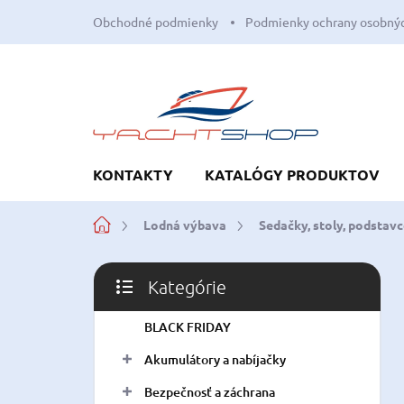
Prejsť
Obchodné podmienky
Podmienky ochrany osobnýc
na
obsah
KONTAKTY
KATALÓGY PRODUKTOV
Domov
Lodná výbava
Sedačky, stoly, podstav
B
Kategórie
o
Preskočiť
č
kategórie
BLACK FRIDAY
n
ý
Akumulátory a nabíjačky
p
a
Bezpečnosť a záchrana