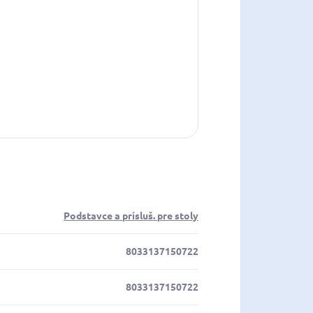
Podstavce a prísluš. pre stoly
8033137150722
8033137150722