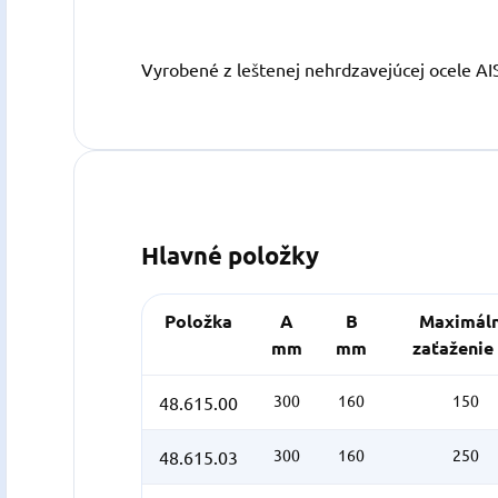
Vyrobené z leštenej nehrdzavejúcej ocele AIS
Hlavné položky
Položka
A
B
Maximál
mm
mm
zaťaženie
300
160
150
48.615.00
300
160
250
48.615.03