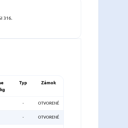
I 316.
ne
Typ
Zámok
 kg
-
OTVORENÉ
-
OTVORENÉ