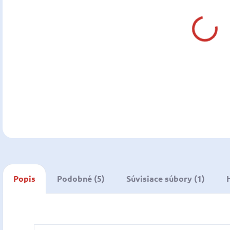
DO:
13.0
MOŽ
DOR
DETA
U
Popis
Podobné (5)
Súvisiace súbory (1)