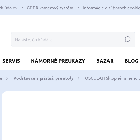
h údajov
GDPR kamerový systém
Informácie o súboroch cooki
Hľadať
SERVIS
NÁMORNÉ PREUKAZY
BAZÁR
BLOG
ce
Podstavce a prísluš. pre stoly
OSCULATI Sklopné rameno pr
Neohodnotené
Podrobnosti hodnotenia
ZNAČKA:
OSCUL
30
21,
Jedn
SK
cena
MÔŽ