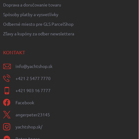
Doprava a doručovanie tovaru
Spôsoby platby a vysvetlívky
Odberné miesto pre GLS ParcelShop
Zľavy a kupóny za odber newslettera
KONTAKT
info
@
yachtshop.sk
+421 2 5477 7770
+421 903 16 7777
Facebook
angerpeter23145
yachtshop.sk/
Peter Anger