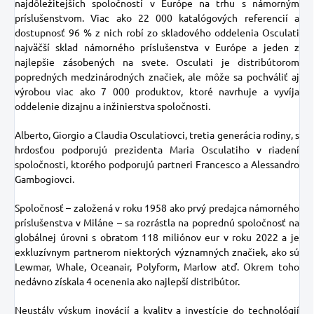
najdôležitejších spoločností v Európe na trhu s námorným
príslušenstvom. Viac ako 22 000 katalógových referencií a
dostupnosť 96 % z nich robí zo skladového oddelenia Osculati
najväčší sklad námorného príslušenstva v Európe a jeden z
najlepšie zásobených na svete. Osculati je distribútorom
popredných medzinárodných značiek, ale môže sa pochváliť aj
výrobou viac ako 7 000 produktov, ktoré navrhuje a vyvíja
oddelenie dizajnu a inžinierstva spoločnosti.
Alberto, Giorgio a Claudia Osculatiovci, tretia generácia rodiny, s
hrdosťou podporujú prezidenta Maria Osculatiho v riadení
spoločnosti, ktorého podporujú partneri Francesco a Alessandro
Gambogiovci.
Spoločnosť – založená v roku 1958 ako prvý predajca námorného
príslušenstva v Miláne – sa rozrástla na poprednú spoločnosť na
globálnej úrovni s obratom 118 miliónov eur v roku 2022 a je
exkluzívnym partnerom niektorých významných značiek, ako sú
Lewmar, Whale, Oceanair, Polyform, Marlow atď. Okrem toho
nedávno získala 4 ocenenia ako najlepší distribútor.
Neustály výskum inovácií a kvality a investície do technológií