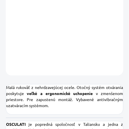
DORUČIŤ DO:
12.08.2026
MOŽNOSTI
DORUČENIA
−
+
Pridať do košíka
DETAILNÉ INFORMÁCIE
OPÝTAŤ SA
STRÁŽIŤ
Uložiť
Malá rukoväť z nehrdzavejúcej ocele.
Otočný systém otvárania
poskytuje
veľké a ergonomické uchopenie
v zmenšenom
priestore.
Pre zapustenú montáž. Vybavené antivibračným
uzatváracím systémom.
OSCULATI
je popredná spoločnosť v Taliansku a jedna z