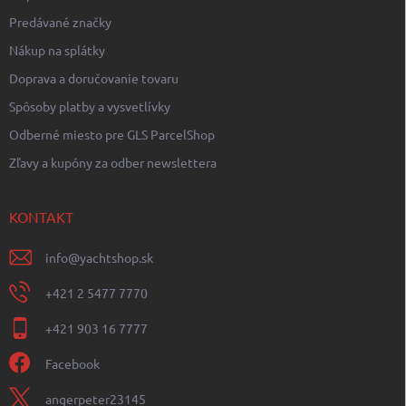
Predávané značky
Nákup na splátky
Doprava a doručovanie tovaru
Spôsoby platby a vysvetlívky
Odberné miesto pre GLS ParcelShop
Zľavy a kupóny za odber newslettera
KONTAKT
info
@
yachtshop.sk
+421 2 5477 7770
+421 903 16 7777
Facebook
angerpeter23145