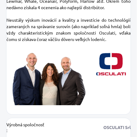
Lewmar, Whale, Oceanair, Polyform, Marlow atď. Okrem toho
nedávno získala 4 ocenenia ako najlepší distribútor.
Neustály výskum inovácií a kvality a investície do technológií
zameraných na správanie surovín (ako napríklad soľná hmla) boli
vždy charakteristickým znakom spoločnosti Osculati, vďaka
čomu si získava čoraz väčšiu dôveru veľkých lodeníc.
Výrobná spoločnosť
OSCULATI Srl
: