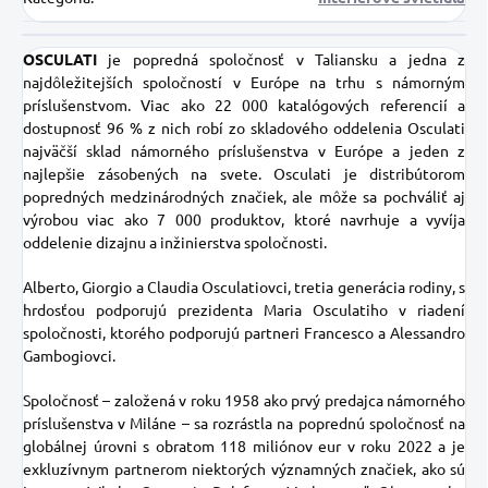
OSCULATI
je popredná spoločnosť v Taliansku a jedna z
najdôležitejších spoločností v Európe na trhu s námorným
príslušenstvom. Viac ako 22 000 katalógových referencií a
dostupnosť 96 % z nich robí zo skladového oddelenia Osculati
najväčší sklad námorného príslušenstva v Európe a jeden z
najlepšie zásobených na svete. Osculati je distribútorom
popredných medzinárodných značiek, ale môže sa pochváliť aj
výrobou viac ako 7 000 produktov, ktoré navrhuje a vyvíja
oddelenie dizajnu a inžinierstva spoločnosti.
Alberto, Giorgio a Claudia Osculatiovci, tretia generácia rodiny, s
hrdosťou podporujú prezidenta Maria Osculatiho v riadení
spoločnosti, ktorého podporujú partneri Francesco a Alessandro
Gambogiovci.
Spoločnosť – založená v roku 1958 ako prvý predajca námorného
príslušenstva v Miláne – sa rozrástla na poprednú spoločnosť na
globálnej úrovni s obratom 118 miliónov eur v roku 2022 a je
exkluzívnym partnerom niektorých významných značiek, ako sú