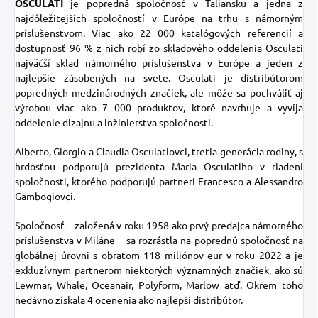
OSCULATI
je popredná spoločnosť v Taliansku a jedna z
najdôležitejších spoločností v Európe na trhu s námorným
príslušenstvom. Viac ako 22 000 katalógových referencií a
dostupnosť 96 % z nich robí zo skladového oddelenia Osculati
najväčší sklad námorného príslušenstva v Európe a jeden z
najlepšie zásobených na svete. Osculati je distribútorom
popredných medzinárodných značiek, ale môže sa pochváliť aj
výrobou viac ako 7 000 produktov, ktoré navrhuje a vyvíja
oddelenie dizajnu a inžinierstva spoločnosti.
Alberto, Giorgio a Claudia Osculatiovci, tretia generácia rodiny, s
hrdosťou podporujú prezidenta Maria Osculatiho v riadení
spoločnosti, ktorého podporujú partneri Francesco a Alessandro
Gambogiovci.
Spoločnosť – založená v roku 1958 ako prvý predajca námorného
príslušenstva v Miláne – sa rozrástla na poprednú spoločnosť na
globálnej úrovni s obratom 118 miliónov eur v roku 2022 a je
exkluzívnym partnerom niektorých významných značiek, ako sú
Lewmar, Whale, Oceanair, Polyform, Marlow atď. Okrem toho
nedávno získala 4 ocenenia ako najlepší distribútor.