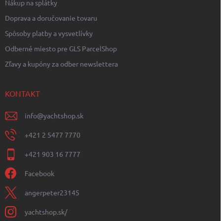
Nákup na splátky
Doprava a doručovanie tovaru
Spôsoby platby a vysvetlívky
Odberné miesto pre GLS ParcelShop
Zľavy a kupóny za odber newslettera
KONTAKT
info
@
yachtshop.sk
+421 2 5477 7770
+421 903 16 7777
Facebook
angerpeter23145
yachtshop.sk/