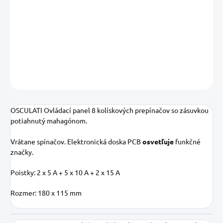
−
+
Pridať do košíka
DETAILNÉ INFORMÁCIE
OPÝTAŤ SA
STRÁŽIŤ
Uložiť
OSCULATI Ovládací panel 8 kolískových prepínačov so zásuvkou
p
otiahnutý mahagónom.
Vrátane spínačov
.
Elektronická doska PCB
osvetľuje
funkčné
značky.
Poistky: 2 x 5 A + 5 x 10 A + 2 x 15 A
Rozmer: 180 x 115 mm