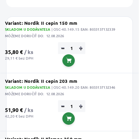
Uložiť
Variant: Nordik II cepín 150 mm
SKLADOM U DODÁVATEĽA
| OSC-40.149.15
EAN:
8033137132339
MÔŽEME DORUČIŤ DO:
12.08.2026
−
+
35,80 €
/ ks
29,11 € bez DPH
Do košíka
Variant: Nordik II cepín 203 mm
SKLADOM U DODÁVATEĽA
| OSC-40.149.20
EAN:
8033137132346
MÔŽEME DORUČIŤ DO:
12.08.2026
−
+
51,90 €
/ ks
42,20 € bez DPH
Do košíka