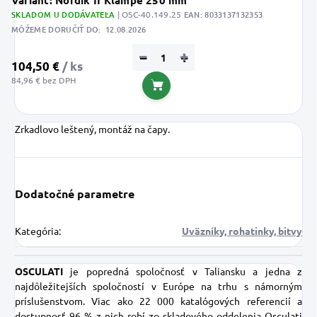
Variant: Nordik II Klampe 250 mm
SKLADOM U DODÁVATEĽA
| OSC-40.149.25
EAN:
8033137132353
MÔŽEME DORUČIŤ DO:
12.08.2026
−
+
104,50 €
/ ks
84,96 € bez DPH
Do košíka
Zrkadlovo leštený, montáž na čapy.
Dodatočné parametre
Kategória
:
Uväzníky, rohatinky, bitvy
OSCULATI
je popredná spoločnosť v Taliansku a jedna z
najdôležitejších spoločností v Európe na trhu s námorným
príslušenstvom. Viac ako 22 000 katalógových referencií a
dostupnosť 96 % z nich robí zo skladového oddelenia Osculati