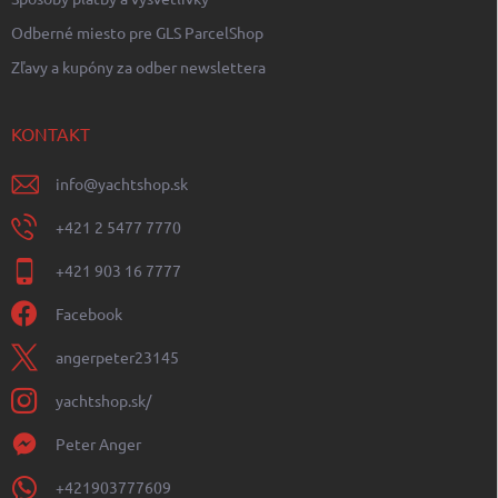
Odberné miesto pre GLS ParcelShop
Zľavy a kupóny za odber newslettera
KONTAKT
info
@
yachtshop.sk
+421 2 5477 7770
+421 903 16 7777
Facebook
angerpeter23145
yachtshop.sk/
Peter Anger
+421903777609