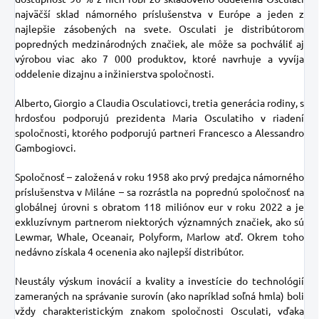
najväčší sklad námorného príslušenstva v Európe a jeden z
najlepšie zásobených na svete. Osculati je distribútorom
popredných medzinárodných značiek, ale môže sa pochváliť aj
výrobou viac ako 7 000 produktov, ktoré navrhuje a vyvíja
oddelenie dizajnu a inžinierstva spoločnosti.
Alberto, Giorgio a Claudia Osculatiovci, tretia generácia rodiny, s
hrdosťou podporujú prezidenta Maria Osculatiho v riadení
spoločnosti, ktorého podporujú partneri Francesco a Alessandro
Gambogiovci.
Spoločnosť – založená v roku 1958 ako prvý predajca námorného
príslušenstva v Miláne – sa rozrástla na poprednú spoločnosť na
globálnej úrovni s obratom 118 miliónov eur v roku 2022 a je
exkluzívnym partnerom niektorých významných značiek, ako sú
Lewmar, Whale, Oceanair, Polyform, Marlow atď. Okrem toho
nedávno získala 4 ocenenia ako najlepší distribútor.
Neustály výskum inovácií a kvality a investície do technológií
zameraných na správanie surovín (ako napríklad soľná hmla) boli
vždy charakteristickým znakom spoločnosti Osculati, vďaka