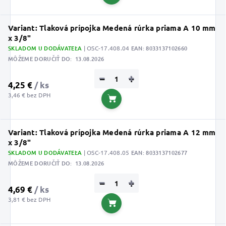
Do košíka
Variant: Tlaková prípojka Medená rúrka priama A 10 mm
x 3/8"
SKLADOM U DODÁVATEĽA
| OSC-17.408.04
EAN:
8033137102660
MÔŽEME DORUČIŤ DO:
13.08.2026
−
+
4,25 €
/ ks
3,46 € bez DPH
Do košíka
Variant: Tlaková prípojka Medená rúrka priama A 12 mm
x 3/8"
SKLADOM U DODÁVATEĽA
| OSC-17.408.05
EAN:
8033137102677
MÔŽEME DORUČIŤ DO:
13.08.2026
−
+
4,69 €
/ ks
3,81 € bez DPH
Do košíka