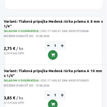
OPÝTAŤ SA
STRÁŽIŤ
Uložiť
Variant: Tlaková prípojka Medená rúrka priama A 8 mm x
1/4"
SKLADOM U DODÁVATEĽA
| OSC-17.408.01
EAN:
8033137102646
MÔŽEME DORUČIŤ DO:
13.08.2026
−
+
2,75 €
/ ks
2,24 € bez DPH
Do košíka
Variant: Tlaková prípojka Medená rúrka priama A 10 mm
x 1/4"
SKLADOM U DODÁVATEĽA
| OSC-17.408.02
EAN:
8033137102653
MÔŽEME DORUČIŤ DO:
13.08.2026
−
+
3,85 €
/ ks
3,13 € bez DPH