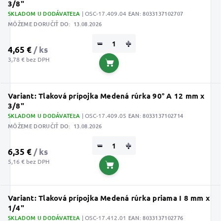
3/8"
SKLADOM U DODÁVATEĽA
| OSC-17.409.04
EAN:
8033137102707
MÔŽEME DORUČIŤ DO:
13.08.2026
−
+
4,65 €
/ ks
3,78 € bez DPH
Do košíka
Variant: Tlaková prípojka Medená rúrka 90° A 12 mm x
3/8"
SKLADOM U DODÁVATEĽA
| OSC-17.409.05
EAN:
8033137102714
MÔŽEME DORUČIŤ DO:
13.08.2026
−
+
6,35 €
/ ks
5,16 € bez DPH
Do košíka
Variant: Tlaková prípojka Medená rúrka priama I 8 mm x
1/4"
SKLADOM U DODÁVATEĽA
| OSC-17.412.01
EAN:
8033137102776