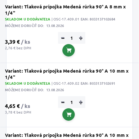
Variant: Tlaková prípojka Medená rúrka 90° A 8 mm x
1/4"
SKLADOM U DODÁVATEĽA
| OSC-17.409.01
EAN:
8033137102684
MÔŽEME DORUČIŤ DO:
13.08.2026
−
+
3,39 €
/ ks
2,76 € bez DPH
Do košíka
Variant: Tlaková prípojka Medená rúrka 90° A 10 mm x
1/4"
SKLADOM U DODÁVATEĽA
| OSC-17.409.02
EAN:
8033137102691
MÔŽEME DORUČIŤ DO:
13.08.2026
−
+
4,65 €
/ ks
3,78 € bez DPH
Do košíka
Variant: Tlaková prípojka Medená rúrka 90° A 10 mm x