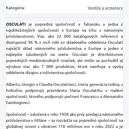
Kategória
:
Ventily a armatúry
OSCULATI
je popredná spoločnosť v Taliansku a jedna z
najdôležitejších spoločností v Európe na trhu s námorným
príslušenstvom. Viac ako 22 000 katalógových referencií a
dostupnosť 96 % z nich robí zo skladového oddelenia Osculati
najväčší sklad námorného príslušenstva v Európe a jeden z
najlepšie zásobených na svete. Osculati je distribútorom
popredných medzinárodných značiek, ale môže sa pochváliť aj
výrobou viac ako 7 000 produktov, ktoré navrhuje a vyvíja
oddelenie dizajnu a inžinierstva spoločnosti.
Alberto, Giorgio a Claudia Osculatiovci, tretia generácia rodiny, s
hrdosťou podporujú prezidenta Maria Osculatiho v riadení
spoločnosti, ktorého podporujú partneri Francesco a Alessandro
Gambogiovci.
Spoločnosť – založená v roku 1958 ako prvý predajca námorného
príslušenstva v Miláne – sa rozrástla na poprednú spoločnosť na
globálnej úrovni s obratom 118 miliónov eur v roku 2022 a je