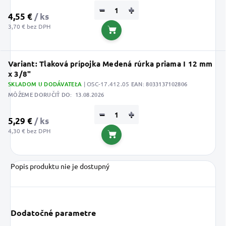
−
+
4,55 €
/ ks
3,70 € bez DPH
Do košíka
Variant: Tlaková prípojka Medená rúrka priama I 12 mm
x 3/8"
SKLADOM U DODÁVATEĽA
| OSC-17.412.05
EAN:
8033137102806
MÔŽEME DORUČIŤ DO:
13.08.2026
−
+
5,29 €
/ ks
4,30 € bez DPH
Do košíka
Popis produktu nie je dostupný
Dodatočné parametre