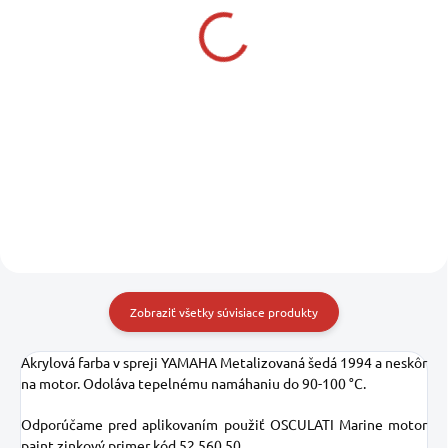
INTERNATIONAL
OSCULATI Marine
Antifouling - CRUISER
motor paint zinkový
250 modrá 2500 ml
primer 400 ml
CRUISER 250 - 536682
153,79 €
11,75 €
125,03 € bez DPH
9,55 € bez DPH
Do košíka
Do košíka
Zobraziť všetky súvisiace produkty
Akrylová farba v spreji YAMAHA Metalizovaná šedá 1994 a neskôr
na motor. Odoláva tepelnému namáhaniu do 90-100 °C.
Odporúčame pred aplikovaním použiť OSCULATI Marine motor
paint zinkový primer kód 52.560.50