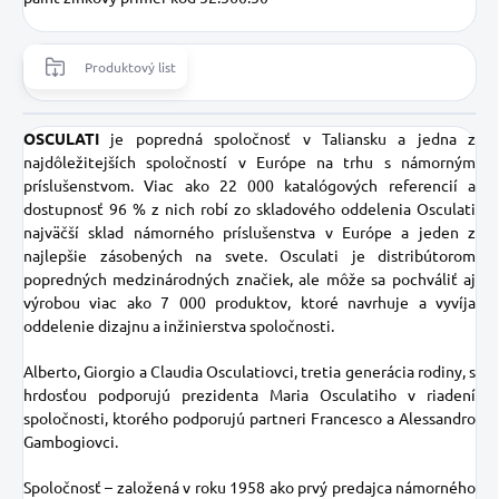
Produktový list
OSCULATI
je popredná spoločnosť v Taliansku a jedna z
najdôležitejších spoločností v Európe na trhu s námorným
príslušenstvom. Viac ako 22 000 katalógových referencií a
dostupnosť 96 % z nich robí zo skladového oddelenia Osculati
najväčší sklad námorného príslušenstva v Európe a jeden z
najlepšie zásobených na svete. Osculati je distribútorom
popredných medzinárodných značiek, ale môže sa pochváliť aj
výrobou viac ako 7 000 produktov, ktoré navrhuje a vyvíja
oddelenie dizajnu a inžinierstva spoločnosti.
Alberto, Giorgio a Claudia Osculatiovci, tretia generácia rodiny, s
hrdosťou podporujú prezidenta Maria Osculatiho v riadení
spoločnosti, ktorého podporujú partneri Francesco a Alessandro
Gambogiovci.
Spoločnosť – založená v roku 1958 ako prvý predajca námorného