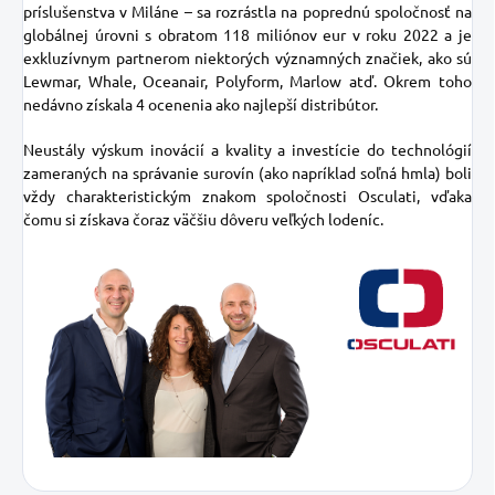
príslušenstva v Miláne – sa rozrástla na poprednú spoločnosť na
globálnej úrovni s obratom 118 miliónov eur v roku 2022 a je
exkluzívnym partnerom niektorých významných značiek, ako sú
Lewmar, Whale, Oceanair, Polyform, Marlow atď. Okrem toho
nedávno získala 4 ocenenia ako najlepší distribútor.
Neustály výskum inovácií a kvality a investície do technológií
zameraných na správanie surovín (ako napríklad soľná hmla) boli
vždy charakteristickým znakom spoločnosti Osculati, vďaka
čomu si získava čoraz väčšiu dôveru veľkých lodeníc.