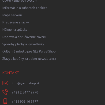
GDPR kamerový systém
Informácie o súboroch cookies
Mapa serveru
Predávané značky
Nákup na splátky
Doprava a doručovanie tovaru
Spôsoby platby a vysvetlívky
Odberné miesto pre GLS ParcelShop
Zľavy a kupóny za odber newslettera
KONTAKT
info
@
yachtshop.sk
+421 2 5477 7770
+421 903 16 7777