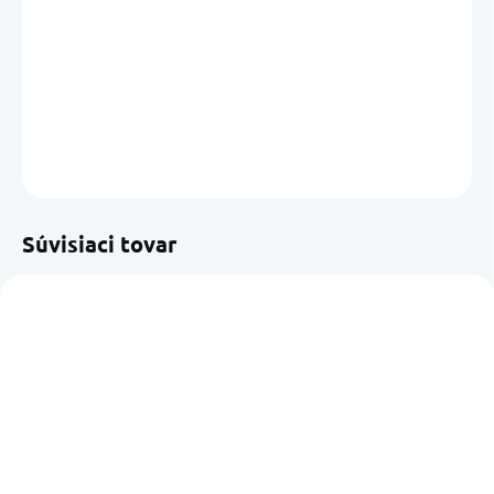
−
+
Pridať do košíka
DETAILNÉ INFORMÁCIE
OPÝTAŤ SA
STRÁŽIŤ
Uložiť
Súvisiaci tovar
SKLADOM U NÁS
SKLADOM U DODÁVATEĽA
(4 KS)