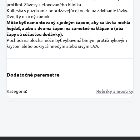
profilmi. Závesy z eloxovaného hliníka.
Kolieska s puzdrom z nehrdzavejúcej ocele na zdvíhanie lávky.
Dvojitý otočný zámok.
Môže byť namontovaný s jedným čapom, aby sa lávka mohla
hojdať, alebo s dvoma čapmi na samotné naklápanie (oba
čapy sú súčasťou dodávky).
Pochôdzna plocha môže byť vybavená bielym protišmykovým
krytom alebo pokrytá hnedým alebo sivým EVA.
Dodatočné parametre
Kategória
:
Rebríky a mostíky
Z