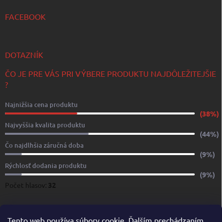
FACEBOOK
DOTAZNÍK
ČO JE PRE VÁS PRI VÝBERE PRODUKTU NAJDÔLEŽITEJŠIE
?
Najnižšia cena produktu
(38%)
Najvyššia kvalita produktu
(44%)
Čo najdlhšia záručná doba
(9%)
Rýchlosť dodania produktu
(9%)
Počet hlasov:
32
www.yachtshop.sk
www.limoservices.sk
www.taxisluzba.com
Tento web používa súbory cookie. Ďalším prechádzaním