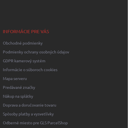
á
p
ä
t
i
INFORMÁCIE PRE VÁS
e
Obchodné podmienky
Podmienky ochrany osobných údajov
GDPR kamerový systém
Informácie o súboroch cookies
Mapa serveru
Predávané značky
Nákup na splátky
Doprava a doručovanie tovaru
Spôsoby platby a vysvetlívky
Odberné miesto pre GLS ParcelShop