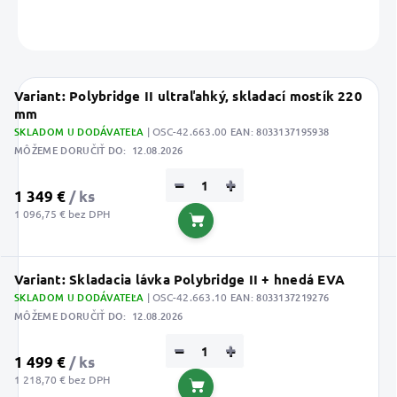
OPÝTAŤ SA
STRÁŽIŤ
Uložiť
Variant: Polybridge II ultraľahký, skladací mostík 220
mm
SKLADOM U DODÁVATEĽA
| OSC-42.663.00
EAN:
8033137195938
MÔŽEME DORUČIŤ DO:
12.08.2026
−
+
1 349 €
/ ks
1 096,75 € bez DPH
Do košíka
Variant: Skladacia lávka Polybridge II + hnedá EVA
SKLADOM U DODÁVATEĽA
| OSC-42.663.10
EAN:
8033137219276
MÔŽEME DORUČIŤ DO:
12.08.2026
−
+
1 499 €
/ ks
1 218,70 € bez DPH