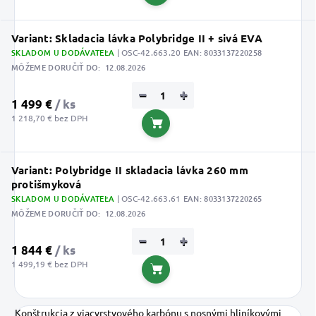
Do košíka
Variant: Skladacia lávka Polybridge II + sivá EVA
SKLADOM U DODÁVATEĽA
| OSC-42.663.20
EAN:
8033137220258
MÔŽEME DORUČIŤ DO:
12.08.2026
−
+
1 499 €
/ ks
1 218,70 € bez DPH
Do košíka
Variant: Polybridge II skladacia lávka 260 mm
protišmyková
SKLADOM U DODÁVATEĽA
| OSC-42.663.61
EAN:
8033137220265
MÔŽEME DORUČIŤ DO:
12.08.2026
−
+
1 844 €
/ ks
1 499,19 € bez DPH
Do košíka
Konštrukcia z viacvrstvového karbónu s nosnými hliníkovými