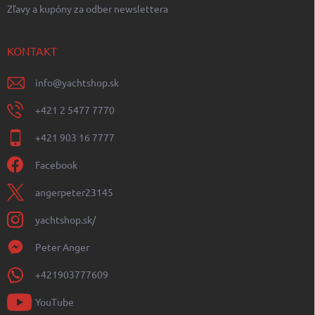
Zľavy a kupóny za odber newslettera
KONTAKT
info
@
yachtshop.sk
+421 2 5477 7770
+421 903 16 7777
Facebook
angerpeter23145
yachtshop.sk/
Peter Anger
+421903777609
YouTube