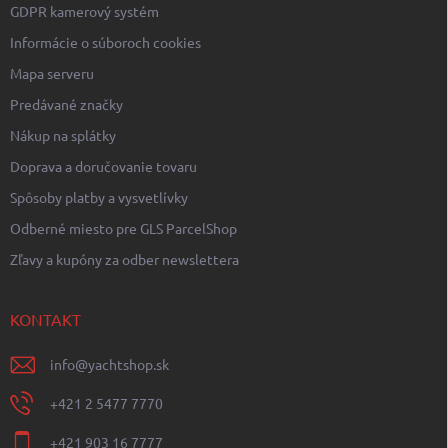
GDPR kamerový systém
Informácie o súboroch cookies
Mapa serveru
Predávané značky
Nákup na splátky
Doprava a doručovanie tovaru
Spôsoby platby a vysvetlívky
Odberné miesto pre GLS ParcelShop
Zľavy a kupóny za odber newslettera
KONTAKT
info
@
yachtshop.sk
+421 2 5477 7770
+421 903 16 7777