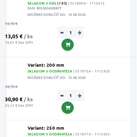
SKLADOM U NÁS
(1 KS)
| 551809A - 1112412
EAN:
8033626028877
MÔŽEME DORUČIŤ DO:
10.08.2026
14,70 €
−
+
13,05 €
/ ks
10,61 € bez DPH
Do košíka
Variant: 200 mm
SKLADOM U DODÁVATEĽA
| 551815A - 1112420
MÔŽEME DORUČIŤ DO:
12.08.2026
34,70 €
−
+
30,90 €
/ ks
25,12 € bez DPH
Do košíka
Variant: 250 mm
SKLADOM U DODÁVATEĽA
| 551817A - 1112425