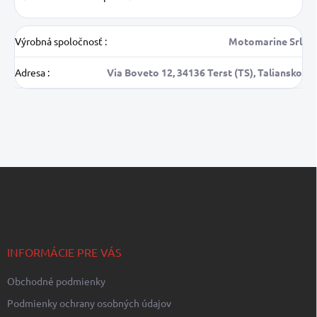
Výrobná spoločnosť
:
Motomarine Srl
Adresa
:
Via Boveto 12, 34136 Terst (TS), Taliansko
Z
á
p
ä
t
i
INFORMÁCIE PRE VÁS
e
Obchodné podmienky
Podmienky ochrany osobných údajov