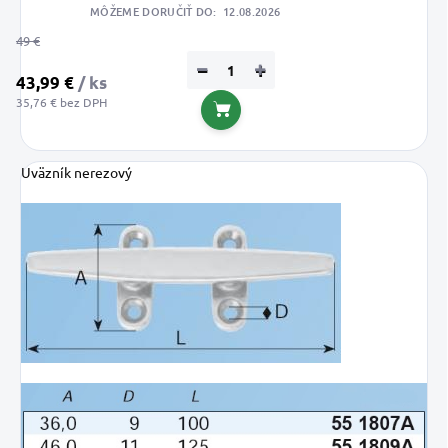
MÔŽEME DORUČIŤ DO:
12.08.2026
49 €
−
+
43,99 €
/ ks
35,76 € bez DPH
Do košíka
Uväzník nerezový