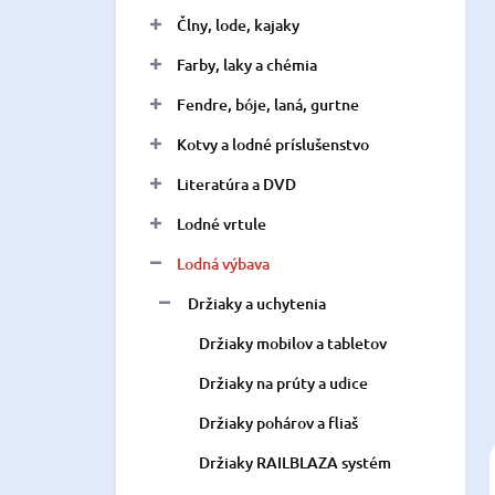
n
Člny, lode, kajaky
e
l
Farby, laky a chémia
Fendre, bóje, laná, gurtne
Kotvy a lodné príslušenstvo
Literatúra a DVD
Lodné vrtule
Lodná výbava
Držiaky a uchytenia
Držiaky mobilov a tabletov
Držiaky na prúty a udice
Držiaky pohárov a fliaš
Držiaky RAILBLAZA systém