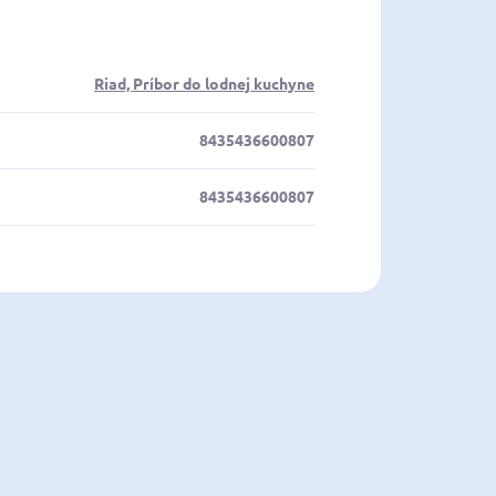
Riad, Príbor do lodnej kuchyne
8435436600807
8435436600807