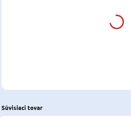
DOR
DETA
U
Súvisiaci tovar
5801205
5801211