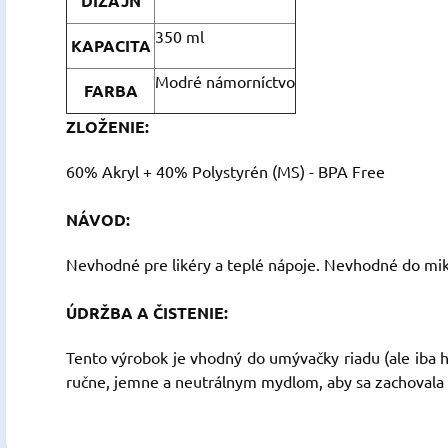
DIZAJN
350 ml
KAPACITA
Modré námorníctvo
FARBA
ZLOŽENIE:
60% Akryl + 40% Polystyrén (MS) - BPA Free
NÁVOD:
Nevhodné pre likéry a teplé nápoje. Nevhodné do mik
ÚDRŽBA A ČISTENIE:
Tento výrobok je vhodný do umývačky riadu (ale iba h
ručne, jemne a neutrálnym mydlom, aby sa zachovala 