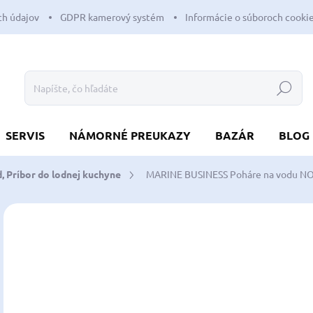
h údajov
GDPR kamerový systém
Informácie o súboroch cooki
Hľadať
SERVIS
NÁMORNÉ PREUKAZY
BAZÁR
BLOG
d, Príbor do lodnej kuchyne
MARINE BUSINESS Poháre na vodu N
Neohodnotené
Podrobnosti hodnotenia
ZNAČKA:
MARIN
58
47,
Jedn
VY
cena
MOŽ