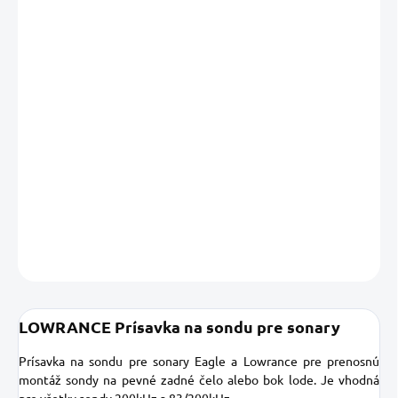
Jednotková
SKLADOM U NÁS
(3 KS)
cena:
MÔŽEME
DORUČIŤ DO:
11.08.2026
MOŽNOSTI
DORUČENIA
−
+
Pridať do košíka
DETAILNÉ INFORMÁCIE
OPÝTAŤ SA
STRÁŽIŤ
Uložiť
LOWRANCE Prísavka na sondu pre sonary
Prísavka na sondu pre sonary Eagle a Lowrance pre prenosnú
montáž sondy na pevné zadné čelo alebo bok lode. Je vhodná