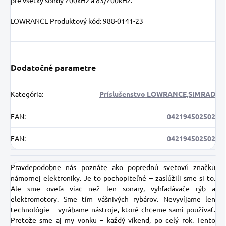
pre všetky sondy 200kHz a 83/200kHz.
LOWRANCE Produktový kód: 988-0141-23
Dodatočné parametre
Kategória
:
Príslušenstvo LOWRANCE,SIMRAD
EAN
:
042194502502
EAN
:
042194502502
Pravdepodobne nás poznáte ako poprednú svetovú značku
námornej elektroniky. Je to pochopiteľné – zaslúžili sme si to.
Ale sme oveľa viac než len sonary, vyhľadávače rýb a
elektromotory. Sme tím vášnivých rybárov. Nevyvíjame len
technológie – vyrábame nástroje, ktoré chceme sami používať.
Pretože sme aj my vonku – každý víkend, po celý rok. Tento