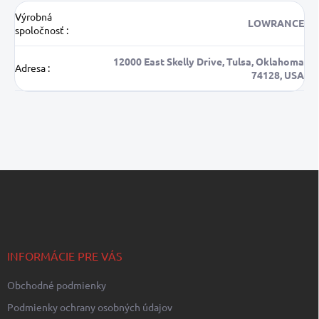
Výrobná
LOWRANCE
spoločnosť
:
12000 East Skelly Drive, Tulsa, Oklahoma
Adresa
:
74128, USA
Z
á
p
ä
t
i
INFORMÁCIE PRE VÁS
e
Obchodné podmienky
Podmienky ochrany osobných údajov