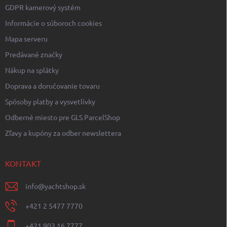
GDPR kamerový systém
Informácie o súboroch cookies
Mapa serveru
Predávané značky
Nákup na splátky
Doprava a doručovanie tovaru
Spôsoby platby a vysvetlívky
Odberné miesto pre GLS ParcelShop
Zľavy a kupóny za odber newslettera
KONTAKT
info
@
yachtshop.sk
+421 2 5477 7770
+421 903 16 7777