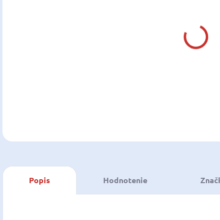
MÔŽ
DO:
13.0
MOŽ
DOR
DETA
U
Popis
Hodnotenie
Znač