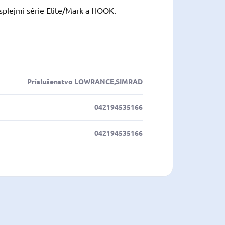
isplejmi série Elite/Mark a HOOK.
Príslušenstvo LOWRANCE,SIMRAD
042194535166
042194535166