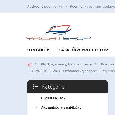
Prejsť
Obchodné podmienky
Podmienky ochrany osobnýc
na
obsah
KONTAKTY
KATALÓGY PRODUKTOV
Domov
Plottre, sonary, GPS navigácie
Príslu
LOWRANCE CVR-16 Ochranný kryt sonaru Elite/Mar
B
Kategórie
o
Preskočiť
č
kategórie
BLACK FRIDAY
n
ý
Akumulátory a nabíjačky
p