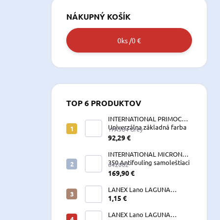
NÁKUPNÝ KOŠÍK
0
ks /
0 €
TOP 6 PRODUKTOV
INTERNATIONAL PRIMOCON
Univerzálna základná farba
YPA984 Grey
2,5 L sivá
92,29 €
INTERNATIONAL MICRON
350 Antifouling samoleštiaci
642002
2,5 L
169,90 €
LANEX Lano LAGUNA
vyväzovacie, kotevné
1,15 €
polyesterové 8-24 mm
LANEX Lano LAGUNA