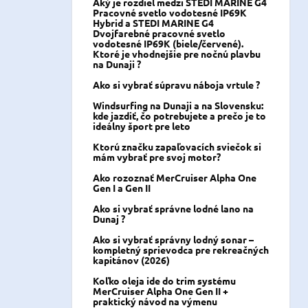
Aký je rozdiel medzi STEDI MARINE G4
Pracovné svetlo vodotesné IP69K
Hybrid a STEDI MARINE G4
Dvojfarebné pracovné svetlo
vodotesné IP69K (biele/červené).
Ktoré je vhodnejšie pre nočnú plavbu
na Dunaji ?
Ako si vybrať súpravu náboja vrtule ?
Windsurfing na Dunaji a na Slovensku:
kde jazdiť, čo potrebujete a prečo je to
ideálny šport pre leto
Ktorú značku zapaľovacích sviečok si
mám vybrať pre svoj motor?
Ako rozoznať MerCruiser Alpha One
Gen I a Gen II
Ako si vybrať správne lodné lano na
Dunaj ?
Ako si vybrať správny lodný sonar –
kompletný sprievodca pre rekreačných
kapitánov (2026)
Koľko oleja ide do trim systému
MerCruiser Alpha One Gen II +
praktický návod na výmenu