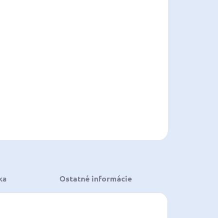
EME DORUČIŤ
8.2026
NOSTI
UČENIA
−
+
Pridať do košíka
ILNÉ INFORMÁCIE
OPÝTAŤ SA
STRÁŽIŤ
ložiť
ka
Ostatné informácie