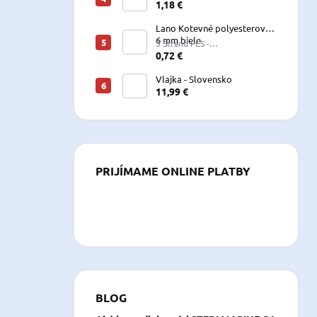
vyväzovacie, kotevné
1,18 €
polyesterové 8-24 mm
Lano Kotevné polyesterové
6 mm biele
3 Strand PES -
W060LKE5A200R (122060)
0,72 €
Vlajka - Slovensko
11,99 €
PRIJÍMAME ONLINE PLATBY
BLOG