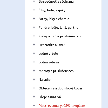
a
Bezpečnosť a záchrana
n
Člny, lode, kajaky
e
l
Farby, laky a chémia
Fendre, bóje, laná, gurtne
Kotvy a lodné príslušenstvo
Literatúra a DVD
Lodné vrtule
Lodná výbava
Motory a príslušenstvo
Náradie
Oblečenie a doplnkový tovar
Oleje a mazivá
Plottre, sonary, GPS navigácie