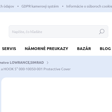
h údajov
GDPR kamerový systém
Informácie o súboroch cooki
Hľadať
SERVIS
NÁMORNÉ PREUKAZY
BAZÁR
BLOG
šenstvo LOWRANCE,SIMRAD
k a HOOK 5"
000-10050-001 Protective Cover
Neohodnotené
Podrobnosti hodnotenia
ZNAČKA:
LOWR
30
24,
Jedn
SK
cena