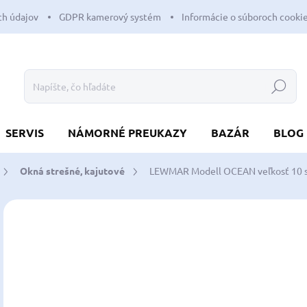
h údajov
GDPR kamerový systém
Informácie o súboroch cooki
Hľadať
SERVIS
NÁMORNÉ PREUKAZY
BAZÁR
BLOG
Okná strešné, kajutové
LEWMAR Modell OCEAN veľkosť 10 s
Neohodnotené
Podrobnosti hodnotenia
ZNAČKA:
LEWM
6
529
Jedn
SK
cena
MÔŽ