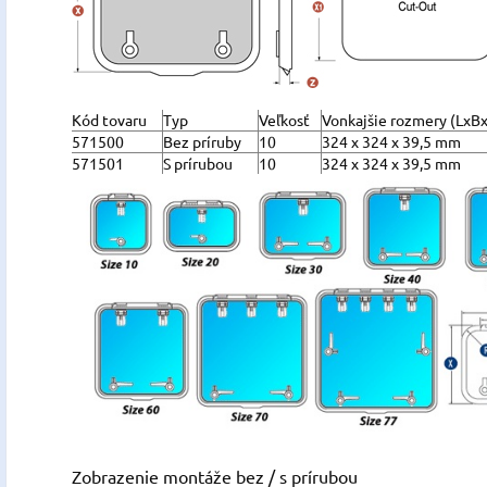
Kód tovaru
Typ
Veľkosť
Vonkajšie rozmery (LxB
571500
Bez príruby
10
324 x 324 x 39,5 mm
571501
S prírubou
10
324 x 324 x 39,5 mm
Zobrazenie montáže bez / s prírubou