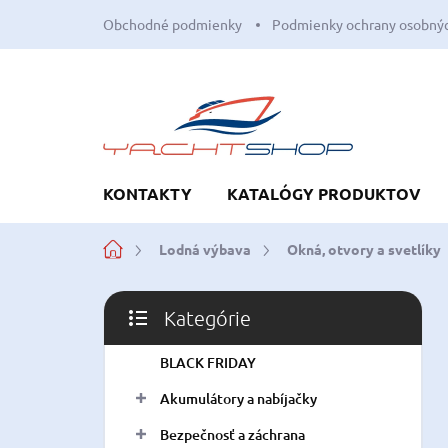
Prejsť
Obchodné podmienky
Podmienky ochrany osobnýc
na
obsah
KONTAKTY
KATALÓGY PRODUKTOV
Domov
Lodná výbava
Okná, otvory a svetlíky
B
Kategórie
o
Preskočiť
č
kategórie
BLACK FRIDAY
n
ý
Akumulátory a nabíjačky
p
a
Bezpečnosť a záchrana