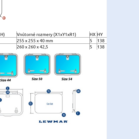
xH)
Vnútorné rozmery (X1xY1xR1)
HX
HY
255 x 255 x 40 mm
5
138
260 x 260 x 42,5
5
138