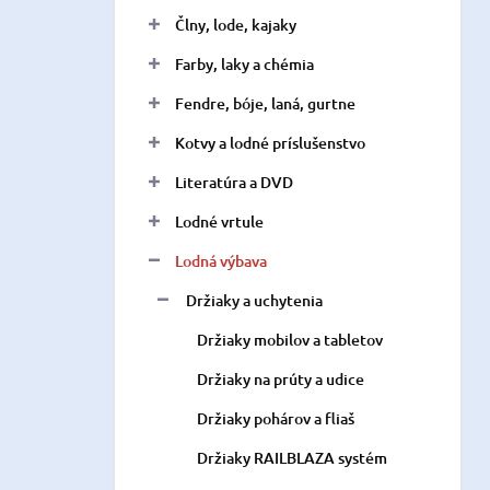
n
Člny, lode, kajaky
e
l
Farby, laky a chémia
Fendre, bóje, laná, gurtne
Kotvy a lodné príslušenstvo
Literatúra a DVD
Lodné vrtule
Lodná výbava
Držiaky a uchytenia
Držiaky mobilov a tabletov
Držiaky na prúty a udice
Držiaky pohárov a fliaš
Držiaky RAILBLAZA systém