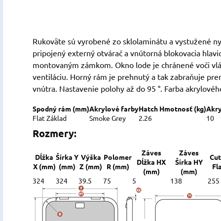
Rukoväte sú vyrobené zo sklolaminátu a vystužené ny
pripojený externý otvárač a vnútorná blokovacia hlavi
montovaným zámkom. Okno lode je chránené voči vlá
ventiláciu. Horný rám je prehnutý a tak zabraňuje pre
vnútra. Nastavenie polohy až do 95 °. Farba akrylovéh
Spodný rám (mm)
Akrylové farby
Hatch Hmotnosť (kg)
Akry
Flat Základ
Smoke Grey
2.26
10
Rozmery:
Záves
Záves
Dĺžka
Šírka Y
Výška
Polomer
Cut
Dĺžka HX
Šírka HY
X (mm)
(mm)
Z (mm)
R (mm)
Fl
(mm)
(mm)
324
324
39.5
75
5
138
255