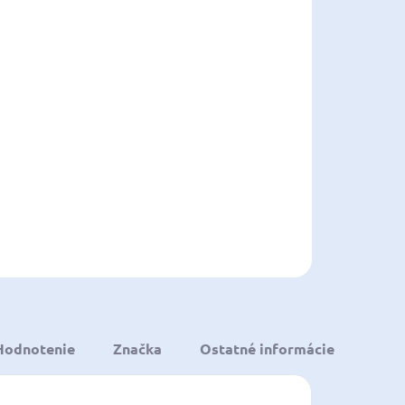
8.2026
NOSTI
UČENIA
−
+
Pridať do košíka
ILNÉ INFORMÁCIE
OPÝTAŤ SA
STRÁŽIŤ
ložiť
Hodnotenie
Značka
Ostatné informácie