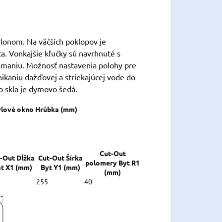
lonom. Na väčších poklopov je
ca. Vonkajšie kľučky sú navrhnuté s
maniu. Možnosť nastavenia polohy pre
nikaniu dažďovej a striekajúcej vode do
o skla je dymovo šedá.
lové okno Hrúbka (mm)
Cut-Out
-Out Dĺžka
Cut-Out Šírka
polomery Byt R1
at X1 (mm)
Byt Y1 (mm)
(mm)
255
40