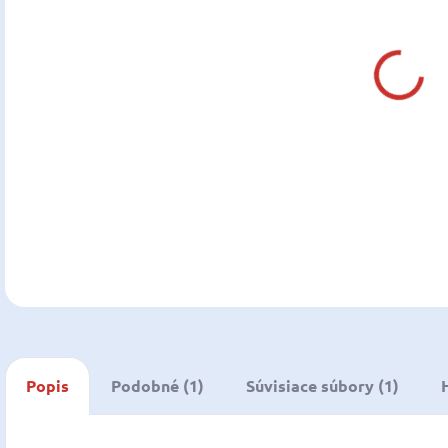
DO:
13.0
MOŽ
DOR
DETA
U
Popis
Podobné (1)
Súvisiace súbory (1)