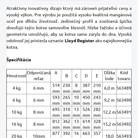
Atraktívny inovatívny dizajn ktorý má zároveň prijateľnú ceny a
vysoký výkon. Pre výrobu je použitá vysoko kvalitná mangánová
oceľ pre dlhšiu životnosť. Jedinečný profil a zosilnená špička
dovoľujú tejto kotve samovoľne klesnúť. Nízke ťažisko a účinná
geometria umožňujú, aby sa kotva sama zaryla do dna. Vysoká
odolnosť jej priniesla uznanie
Lloyd Register
ako najvýkonnejšia
kotva.
Špecifikácie
Odporúčaná
A
Dĺžka
Kód
Hmotnosť
B
C
D
E
reťaz
lode
tovaru
514
230
8
387
210
4 kg
6 mm
6,0 m
563489
mm
mm
mm
mm
mm
593
265
10
450
243
6 kg
6 mm
9,2 m
563490
mm
mm
mm
mm
mm
695
310
13
526
282
10 kg
8 mm
12,2 m
563491
mm
mm
mm
mm
mm
812
362
13
614
328
16 kg
8 mm
15,2 m
563492
mm
mm
mm
mm
mm
877
392
16
663
357
20 kg
10mm
18,0
563493