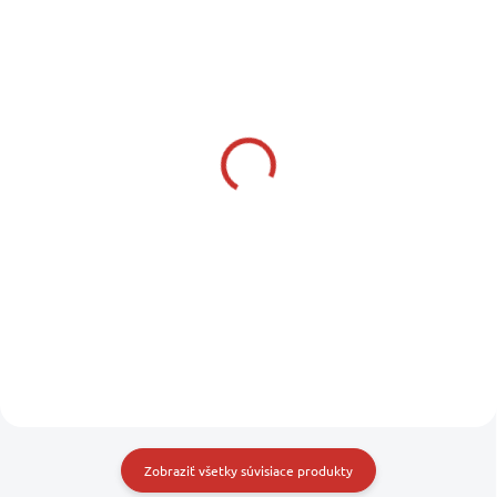
SKLADOM U DODÁVATEĽA
SKLADOM U DODÁVATEĽA
FORTRESS Kotva
LEWMAR Kotva DELTA
GUARDIAN G-23
mangánová - 16 kg
pre lode do dĺžky - 15,2 m
299 €
299 €
243,09 € bez DPH
243,09 € bez DPH
Do košíka
Do košíka
Zobraziť všetky súvisiace produkty