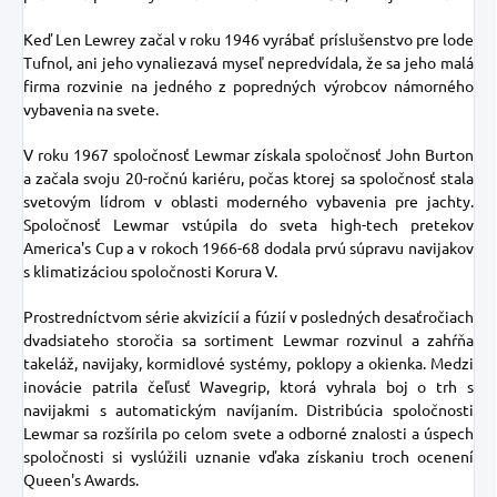
Keď Len Lewrey začal v roku 1946 vyrábať príslušenstvo pre lode
Tufnol, ani jeho vynaliezavá myseľ nepredvídala, že sa jeho malá
firma rozvinie na jedného z popredných výrobcov námorného
vybavenia na svete.
V roku 1967 spoločnosť Lewmar získala spoločnosť John Burton
a začala svoju 20-ročnú kariéru, počas ktorej sa spoločnosť stala
svetovým lídrom v oblasti moderného vybavenia pre jachty.
Spoločnosť Lewmar vstúpila do sveta high-tech pretekov
America's Cup a v rokoch 1966-68 dodala prvú súpravu navijakov
s klimatizáciou spoločnosti Korura V.
Prostredníctvom série akvizícií a fúzií v posledných desaťročiach
dvadsiateho storočia sa sortiment Lewmar rozvinul a zahŕňa
takeláž, navijaky, kormidlové systémy, poklopy a okienka. Medzi
inovácie patrila čeľusť Wavegrip, ktorá vyhrala boj o trh s
navijakmi s automatickým navíjaním. Distribúcia spoločnosti
Lewmar sa rozšírila po celom svete a odborné znalosti a úspech
spoločnosti si vyslúžili uznanie vďaka získaniu troch ocenení
Queen's Awards.