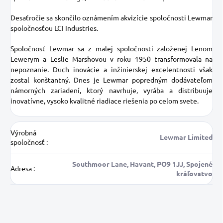
Desaťročie sa skončilo oznámením akvizície spoločnosti Lewmar
spoločnosťou LCI Industries.
Spoločnosť Lewmar sa z malej spoločnosti založenej Lenom
Lewerym a Leslie Marshovou v roku 1950 transformovala na
nepoznanie. Duch inovácie a inžinierskej excelentnosti však
zostal konštantný. Dnes je Lewmar popredným dodávateľom
námorných zariadení, ktorý navrhuje, vyrába a distribuuje
inovatívne, vysoko kvalitné riadiace riešenia po celom svete.
Výrobná
Lewmar Limited
spoločnosť
:
Southmoor Lane, Havant, PO9 1JJ, Spojené
Adresa
:
kráľovstvo