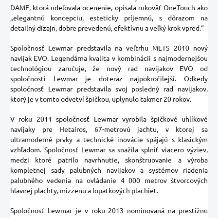
DAME, ktorá udeľovala ocenenie, opísala rukoväť OneTouch ako
„elegantnú koncepciu, esteticky príjemnú, s dôrazom na
detailný dizajn, dobre prevedenú, efektívnu a veľký krok vpred.“
Spoločnosť Lewmar predstavila na veľtrhu METS 2010 nový
navijak EVO. Legendárna kvalita v kombinácii s najmodernejšou
technológiou zaručuje, že nový rad navijakov EVO od
spoločnosti Lewmar je doteraz najpokročilejší. Odkedy
spoločnosť Lewmar predstavila svoj posledný rad navijakov,
ktorý je v tomto odvetví špičkou, uplynulo takmer 20 rokov.
V roku 2011 spoločnosť Lewmar vyrobila špičkové uhlíkové
navijaky pre Hetairos, 67-metrovú jachtu, v ktorej sa
ultramoderné prvky a technické inovácie spájajú s klasickým
vzhľadom. Spoločnosť Lewmar sa snažila splniť viacero výziev,
medzi ktoré patrilo navrhnutie, skonštruovanie a výroba
kompletnej sady palubných navijakov a systémov riadenia
palubného vedenia na ovládanie 4 000 metrov štvorcových
hlavnej plachty, mizzenu a lopatkových plachiet.
Spoločnosť Lewmar je v roku 2013 nominovaná na prestížnu