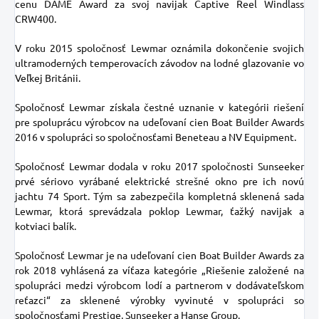
cenu DAME Award za svoj navijak Captive Reel Windlass
CRW400.
V roku 2015 spoločnosť Lewmar oznámila dokončenie svojich
ultramoderných temperovacích závodov na lodné glazovanie vo
Veľkej Británii.
Spoločnosť Lewmar získala čestné uznanie v kategórii riešení
pre spoluprácu výrobcov na udeľovaní cien Boat Builder Awards
2016 v spolupráci so spoločnosťami Beneteau a NV Equipment.
Spoločnosť Lewmar dodala v roku 2017 spoločnosti Sunseeker
prvé sériovo vyrábané elektrické strešné okno pre ich novú
jachtu 74 Sport. Tým sa zabezpečila kompletná sklenená sada
Lewmar, ktorá sprevádzala poklop Lewmar, ťažký navijak a
kotviaci balík.
Spoločnosť Lewmar je na udeľovaní cien Boat Builder Awards za
rok 2018 vyhlásená za víťaza kategórie „Riešenie založené na
spolupráci medzi výrobcom lodí a partnerom v dodávateľskom
reťazci“ za sklenené výrobky vyvinuté v spolupráci so
spoločnosťami Prestige, Sunseeker a Hanse Group.