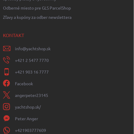
Odberné miesto pre GLS ParcelShop
Zľavy a kupóny za odber newslettera
KONTAKT
info
@
yachtshop.sk
+421 2 5477 7770
+421 903 16 7777
Facebook
angerpeter23145
yachtshop.sk/
Peter Anger
+421903777609