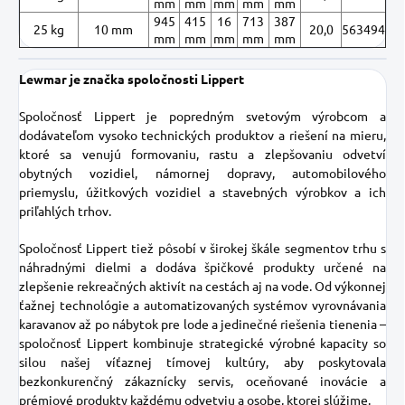
mm
mm
mm
mm
mm
945
415
16
713
387
25 kg
10 mm
20,0
563494
mm
mm
mm
mm
mm
Lewmar je značka spoločnosti Lippert
Spoločnosť Lippert je popredným svetovým výrobcom a
dodávateľom vysoko technických produktov a riešení na mieru,
ktoré sa venujú formovaniu, rastu a zlepšovaniu odvetví
obytných vozidiel, námornej dopravy, automobilového
priemyslu, úžitkových vozidiel a stavebných výrobkov a ich
priľahlých trhov.
Spoločnosť Lippert tiež pôsobí v širokej škále segmentov trhu s
náhradnými dielmi a dodáva špičkové produkty určené na
zlepšenie rekreačných aktivít na cestách aj na vode. Od výkonnej
ťažnej technológie a automatizovaných systémov vyrovnávania
karavanov až po nábytok pre lode a jedinečné riešenia tienenia –
spoločnosť Lippert kombinuje strategické výrobné kapacity so
silou našej víťaznej tímovej kultúry, aby poskytovala
bezkonkurenčný zákaznícky servis, oceňované inovácie a
prémiové produkty každému odvetviu a osobe, ktorej slúžime.