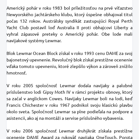
Americký pohár v roku 1983 bol príležitosťou na prvé víťazstvo
Newyorského jachtárskeho klubu, ktorý úspešne obhajoval titul
počas 132 rokov. Austrálsky syndikát zastupujúci Royal Perth
Yacht Club postavil loď Australia II proti obhajcovi Liberty a
vyhral zápasové preteky o Americký pohár. Obe lode mali
navijakové systémy Lewmar.
Blok Lewmar Ocean Block získal v roku 1993 cenu DAME za svoj
bajonetový upevnenie. Revolučný blok získal prestížne ocenenie
vďaka tomuto upevneniu, ktoré zlepšilo výkon a zároveň znížilo
hmotnosť.
V roku 2005 spoločnosť Lewmar dodala navijaky a palubné
príslušenstvo lodi Gipsy Moth IV v rámci projektu obnovy, ktorý
sa začal v anglickom Cowes. Navijaky Lewmar boli na lodi, keď
Francis Chichester v roku 1967 podnikol svoju klasickú plavbu
okolo sveta. Spoločnosť Lewmar sa plne podieľala na podpore a
asistencii, ako aj na montáži a servise príslušného vybavenia.
V roku 2006 spoločnosť Lewmar druhýkrát získala prestížne
ocenenie DAME Award za rukoväť navijaka OneTouch. Porota