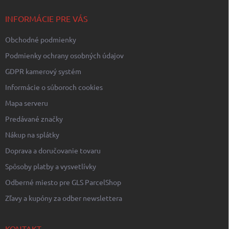
t
i
INFORMÁCIE PRE VÁS
e
Obchodné podmienky
Podmienky ochrany osobných údajov
GDPR kamerový systém
Informácie o súboroch cookies
Mapa serveru
Predávané značky
Nákup na splátky
Doprava a doručovanie tovaru
Spôsoby platby a vysvetlívky
Odberné miesto pre GLS ParcelShop
Zľavy a kupóny za odber newslettera
KONTAKT