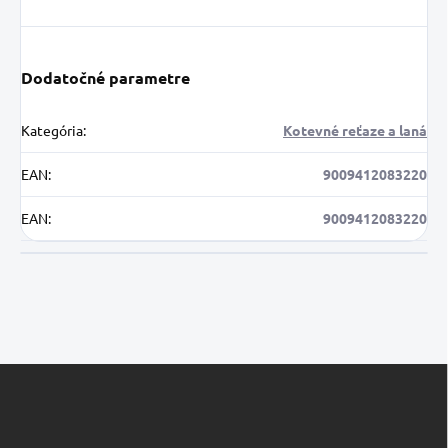
Dodatočné parametre
Kategória
:
Kotevné reťaze a laná
EAN
:
9009412083220
EAN
:
9009412083220
Z
á
p
ä