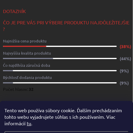
DOTAZNÍK
ČO JE PRE VÁS PRI VÝBERE PRODUKTU NAJDÔLEŽITEJŠIE
?
Najnižšia cena produktu
(38%)
Najvyššia kvalita produktu
(44%)
Čo najdlhšia záručná doba
(9%)
Rýchlosť dodania produktu
(9%)
Počet hlasov:
32
www.yachtshop.sk
www.limoservices.sk
www.taxisluzba.com
Tento web používa súbory cookie. Ďalším prechádzaním
tohto webu vyjadrujete súhlas s ich používaním. Viac
www.airporttaxi.sk
www.taxischwechat.sk
informácií
tu
.
Pricemania.sk – Porovnanie cien