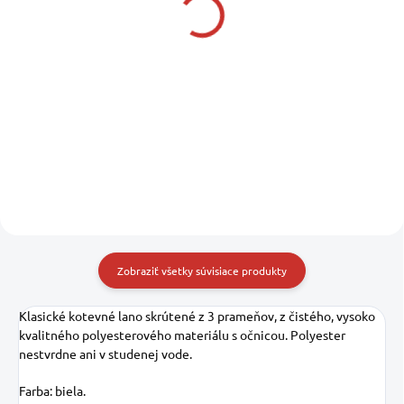
ĽAHKEJ ZLIATINY AAA
reťaze
41,90 €
430,40 €
34,07 € bez DPH
349,92 € bez DPH
Do košíka
Do košíka
AAA
Zobraziť všetky súvisiace produkty
Klasické kotevné lano skrútené z 3 prameňov, z čistého, vysoko
kvalitného polyesterového materiálu s očnicou. Polyester
nestvrdne ani v studenej vode.
Farba: biela.