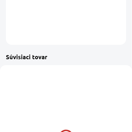
−
+
Pridať do košíka
DETAILNÉ INFORMÁCIE
OPÝTAŤ SA
STRÁŽIŤ
Uložiť
Súvisiaci tovar
NOVINKA
SKLADOM U NÁS
SKLADOM U DODÁVATEĽA
(1 KS)
QUICK ovládač
RUKOVÄŤ NAVIJAKA Z
navijáku+počítadlo