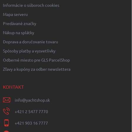
Informácie o súboroch cookies
Mapa serveru
Predávané značky
Nákup na splátky
Doprava a doručovanie tovaru
Spôsoby platby a vysvetlívky
Odberné miesto pre GLS ParcelShop
Zľavy a kupóny za odber newslettera
KONTAKT
info
@
yachtshop.sk
+421 2 5477 7770
+421 903 16 7777