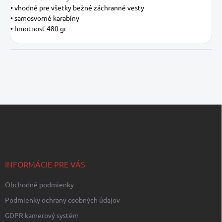
• vhodné pre všetky bežné záchranné vesty
• samosvorné karabíny
• hmotnosť 480 gr
Z
á
p
ä
t
i
INFORMÁCIE PRE VÁS
e
Obchodné podmienky
Podmienky ochrany osobných údajov
GDPR kamerový systém