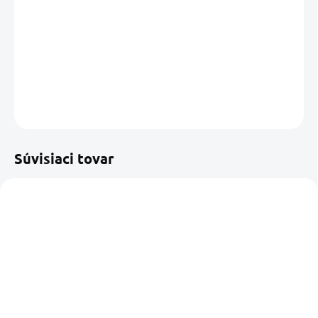
−
+
Pridať do košíka
DETAILNÉ INFORMÁCIE
OPÝTAŤ SA
STRÁŽIŤ
Uložiť
Súvisiaci tovar
SKLADOM U DODÁVATEĽA
SKLADOM U DODÁVATEĽA