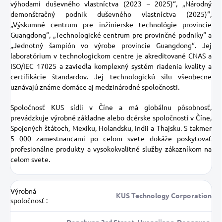
výhodami duševného vlastníctva (2023 – 2025)“, „Národný
demonštračný podnik duševného vlastníctva (2025)“,
„Výskumné centrum pre inžinierske technológie provincie
Guangdong“, „Technologické centrum pre provinčné podniky“ a
„Jednotný šampión vo výrobe provincie Guangdong“. Jej
laboratórium v ​​technologickom centre je akreditované CNAS a
ISO/IEC 17025 a zaviedla komplexný systém riadenia kvality a
certifikácie štandardov. Jej technologickú silu všeobecne
uznávajú známe domáce aj medzinárodné spoločnosti.
Spoločnosť KUS sídli v Číne a má globálnu pôsobnosť,
prevádzkuje výrobné základne alebo dcérske spoločnosti v Číne,
Spojených štátoch, Mexiku, Holandsku, Indii a Thajsku. S takmer
5 000 zamestnancami po celom svete dokáže poskytovať
profesionálne produkty a vysokokvalitné služby zákazníkom na
celom svete.
Výrobná
KUS Technology Corporation
spoločnosť
: