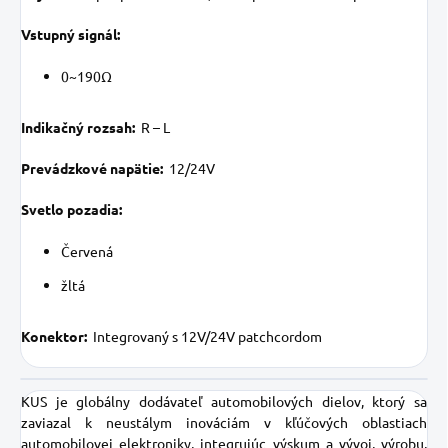
Vstupný signál:
0~190Ω
Indikačný rozsah:
R – L
Prevádzkové napätie:
12/24V
Svetlo pozadia:
Červená
žltá
Konektor:
Integrovaný s 12V/24V patchcordom
KUS je globálny dodávateľ automobilových dielov, ktorý sa
zaviazal k neustálym inováciám v kľúčových oblastiach
automobilovej elektroniky, integrujúc výskum a vývoj, výrobu,