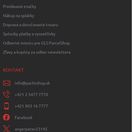
Predávané značky
Nákup na splátky
Doprava a doručovanie tovaru
Spôsoby platby a vysvetlívky
Odberné miesto pre GLS ParcelShop
Zľavy a kupóny za odber newslettera
KONTAKT
info
@
yachtshop.sk
+421 2 5477 7770
+421 903 16 7777
Facebook
angerpeter23145