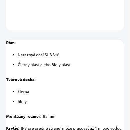
DETAILNÉ INFORMÁCIE
OPÝTAŤ SA
STRÁŽIŤ
Uložiť
Rám:
Nerezová oceľ SUS 316
Čierny plast alebo
Biely plast
Tvárová doska:
čierna
biely
Montážny rozmer:
85 mm
Krytie:
IP7 pre prednú stranu;
môže pracovať až 1 m pod vodou