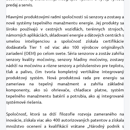
predaj a servis.
Hlavnými produktovými radmi spoločnosti sú senzory a zostavy a
nové systémy tepelného manažmentu energie. Jej produkty sa
široko používajú v cestných vozidlách, terénnych strojoch,
námorných aplikáciách, skladovaní energie a dátových centrách s
umelou inteligenciou a spoločnosť získala certifikácie
dodávateľa Tier 1 od viac ako 100 výrobcov originálnych
zariadení (OEM) po celom svete. Séria senzorov a zostáv zahŕňa
senzory kvality močoviny, senzory hladiny močoviny, zostavy
nádrží na močovinu a rôzne senzory a príslušenstvo pre teplotu,
tlak a palivo, čím tvoria kompletný vertikálne integrovaný
produktový systém. Nová produktová rada pre energiu sa
zameriava na tepelný manažment a zahŕňa základné
komponenty, ako sú ohrievače, chladiace platne, systém
tepelného manažmentu batérií a potrubia, ako aj integrované
systémové riešenia.
Spoločnosť, ktorá sa drží filozofie rozvoja zameraného na
inovácie, získala viac ako 400 autorizovaných patentov a získala
množstvo ocenení a kvalifikácií vrátane „Národný podnik s