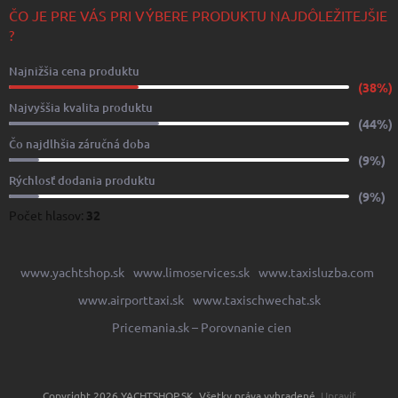
ČO JE PRE VÁS PRI VÝBERE PRODUKTU NAJDÔLEŽITEJŠIE
?
Najnižšia cena produktu
(38%)
Najvyššia kvalita produktu
(44%)
Čo najdlhšia záručná doba
(9%)
Rýchlosť dodania produktu
(9%)
Počet hlasov:
32
www.yachtshop.sk
www.limoservices.sk
www.taxisluzba.com
www.airporttaxi.sk
www.taxischwechat.sk
Pricemania.sk – Porovnanie cien
Copyright 2026
YACHTSHOP.SK
. Všetky práva vyhradené.
Upraviť