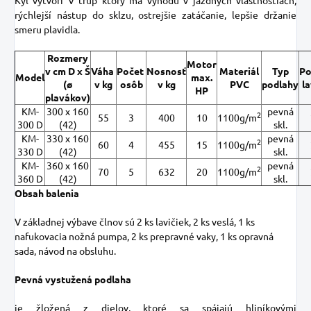
rýchlejší nástup do sklzu, ostrejšie zatáčanie, lepšie držanie
smeru plavidla.
Rozmery
Motor
v cm D x Š
Váha
Počet
Nosnosť
Materiál
Typ
Po
Model
max.
(
ø
v kg
osôb
v kg
PVC
podlahy
la
HP
plavákov
)
KM-
300 x 160
pevná
2
55
3
400
10
1100g/m
300 D
(42)
skl.
KM-
330 x 160
pevná
2
60
4
455
15
1100g/m
330 D
(42)
skl.
KM-
360 x 160
pevná
2
70
5
632
20
1100g/m
360 D
(42)
skl.
Obsah balenia
V základnej výbave člnov sú 2 ks lavičiek, 2 ks veslá, 1 ks
nafukovacia nožná pumpa, 2 ks prepravné vaky, 1 ks opravná
sada, návod na obsluhu.
Pevná vystužená podlaha
je žložená z dielov, ktoré sa spájajú hliníkovými