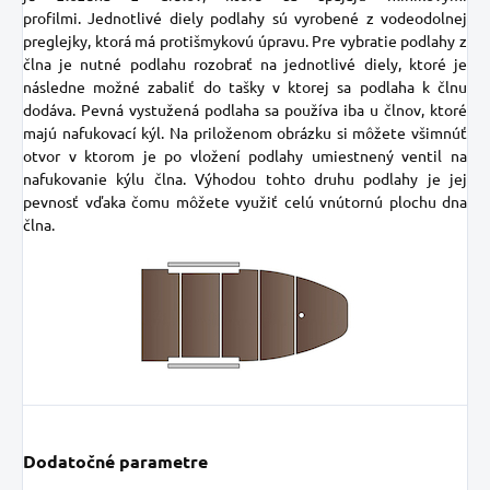
profilmi. Jednotlivé diely podlahy sú vyrobené z vodeodolnej
preglejky, ktorá má protišmykovú úpravu. Pre vybratie podlahy z
člna je nutné podlahu rozobrať na jednotlivé diely, ktoré je
následne možné zabaliť do tašky v ktorej sa podlaha k člnu
dodáva. Pevná vystužená podlaha sa používa iba u člnov, ktoré
majú nafukovací kýl. Na priloženom obrázku si môžete všimnúť
otvor v ktorom je po vložení podlahy umiestnený ventil na
nafukovanie kýlu člna. Výhodou tohto druhu podlahy je jej
pevnosť vďaka čomu môžete využiť celú vnútornú plochu dna
člna.
Dodatočné parametre