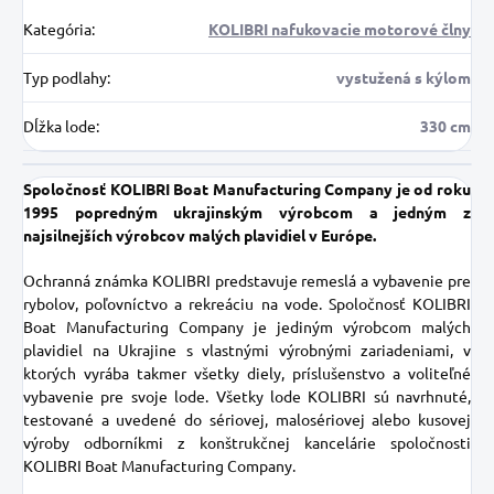
Kategória
:
KOLIBRI nafukovacie motorové člny
Typ podlahy
:
vystužená s kýlom
Dĺžka lode
:
330 cm
Spoločnosť KOLIBRI Boat Manufacturing Company je od roku
1995 popredným ukrajinským výrobcom a jedným z
najsilnejších výrobcov malých plavidiel v Európe.
Ochranná známka KOLIBRI predstavuje remeslá a vybavenie pre
rybolov, poľovníctvo a rekreáciu na vode.
Spoločnosť KOLIBRI
Boat Manufacturing Company je jediným výrobcom malých
plavidiel na Ukrajine s vlastnými výrobnými zariadeniami, v
ktorých vyrába takmer všetky diely, príslušenstvo a voliteľné
vybavenie pre svoje lode.
Všetky lode KOLIBRI sú navrhnuté,
testované a uvedené do sériovej, malosériovej alebo kusovej
výroby odborníkmi z konštrukčnej kancelárie spoločnosti
KOLIBRI Boat Manufacturing Company.