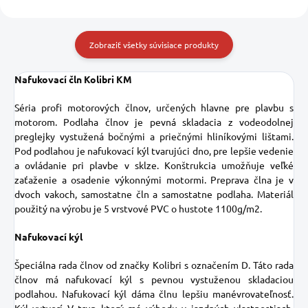
Zobraziť všetky súvisiace produkty
Nafukovací čln Kolibri KM
Séria profi motorových člnov, určených hlavne pre plavbu s
motorom. Podlaha člnov je pevná skladacia z vodeodolnej
preglejky vystužená bočnými a priečnými hliníkovými lištami.
Pod podlahou je nafukovací kýl tvarujúci dno, pre lepšie vedenie
a ovládanie pri plavbe v sklze. Konštrukcia umožňuje veľké
zaťaženie a osadenie výkonnými motormi. Preprava člna je v
dvoch vakoch, samostatne čln a samostatne podlaha. Materiál
použitý na výrobu je 5 vrstvové PVC o hustote 1100g/m2.
Nafukovací kýl
Špeciálna rada člnov od značky Kolibri s označením D. Táto rada
člnov má nafukovací kýl s pevnou vystuženou skladaciou
podlahou. Nafukovací kýl dáma člnu lepšiu manévrovateľnosť.
Kýl vytvorí V trup ktorý má výhodu v jazdných vlastnostiach,