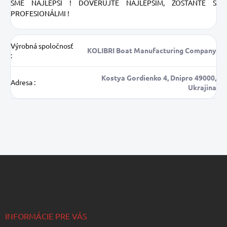
SME NAJLEPŠÍ !
DÔVERUJTE NAJLEPŠÍM, ZOSTAŇTE S
PROFESIONÁLMI !
Výrobná spoločnosť
KOLIBRI Boat Manufacturing Company
:
Kostya Gordienko 4, Dnipro 49000,
Adresa
:
Ukrajina
Z
á
p
ä
t
i
INFORMÁCIE PRE VÁS
e