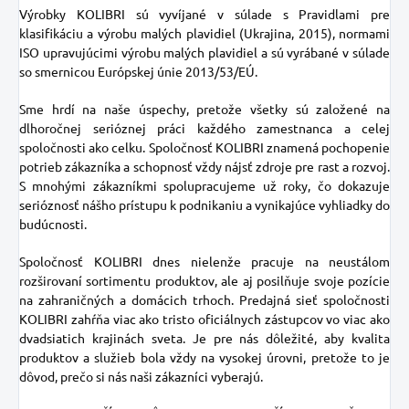
Výrobky KOLIBRI sú vyvíjané v súlade s Pravidlami pre
klasifikáciu a výrobu malých plavidiel (Ukrajina, 2015), normami
ISO upravujúcimi výrobu malých plavidiel a sú vyrábané v súlade
so smernicou Európskej únie 2013/53/EÚ.
Sme hrdí na naše úspechy, pretože všetky sú založené na
dlhoročnej serióznej práci každého zamestnanca a celej
spoločnosti ako celku.
Spoločnosť KOLIBRI znamená pochopenie
potrieb zákazníka a schopnosť vždy nájsť zdroje pre rast a rozvoj.
S mnohými zákazníkmi spolupracujeme už roky, čo dokazuje
serióznosť nášho prístupu k podnikaniu a vynikajúce vyhliadky do
budúcnosti.
Spoločnosť KOLIBRI dnes nielenže pracuje na neustálom
rozširovaní sortimentu produktov, ale aj posilňuje svoje pozície
na zahraničných a domácich trhoch.
Predajná sieť spoločnosti
KOLIBRI zahŕňa viac ako tristo oficiálnych zástupcov vo viac ako
dvadsiatich krajinách sveta.
Je pre nás dôležité, aby kvalita
produktov a služieb bola vždy na vysokej úrovni, pretože to je
dôvod, prečo si nás naši zákazníci vyberajú.