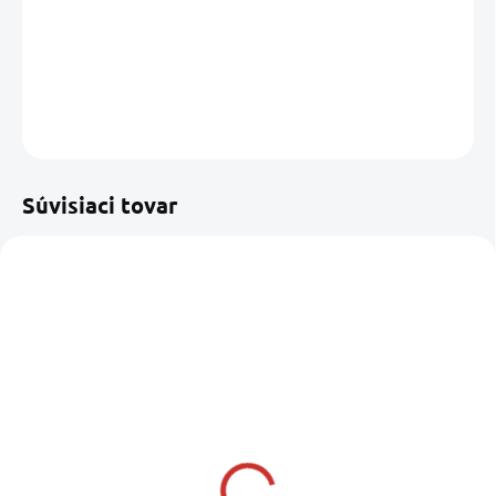
−
+
Pridať do košíka
DETAILNÉ INFORMÁCIE
OPÝTAŤ SA
STRÁŽIŤ
Uložiť
Súvisiaci tovar
SKLADOM U DODÁVATEĽA
JOHNSON PUMP Filter
pre Aqua Jet čerpadlá