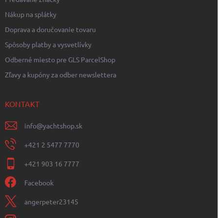
Nákup na splátky
Doprava a doručovanie tovaru
Spôsoby platby a vysvetlívky
Odberné miesto pre GLS ParcelShop
Zľavy a kupóny za odber newslettera
KONTAKT
info
@
yachtshop.sk
+421 2 5477 7770
+421 903 16 7777
Facebook
angerpeter23145