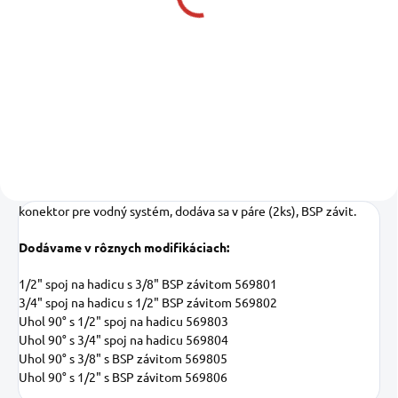
09-2465301
34,70 €
28,21 € bez DPH
Do košíka
konektor pre vodný systém, dodáva sa v páre (2ks), BSP závit.
Dodávame v rôznych modifikáciach:
1/2" spoj na hadicu s 3/8" BSP závitom 569801
3/4" spoj na hadicu s 1/2" BSP závitom 569802
Uhol 90° s 1/2" spoj na hadicu 569803
Uhol 90° s 3/4" spoj na hadicu 569804
Uhol 90° s 3/8" s BSP závitom 569805
Uhol 90° s 1/2" s BSP závitom 569806