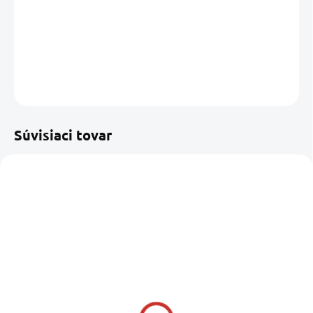
−
+
Pridať do košíka
DETAILNÉ INFORMÁCIE
OPÝTAŤ SA
STRÁŽIŤ
Uložiť
Súvisiaci tovar
SKLADOM U NÁS
SKLADOM U NÁS
(1 KS)
(1 KS)
KICKER KMC2 Marine
KICKER KMC5 Premium