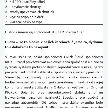
2 - 6,5 "4Ω koaxiálny kábel
8 - upevňovacie skrutky
8 - svorky upevňovacích skrutiek
2 - kryt na pripojenie drôtu
2 -
viazacie pásky na
zips
História Americkej spoločnosti KICKER od roku 1973
Hudba ... Je to hlboko v našich koreňoch.
Žijeme to, dýchame
to a dokážeme to nakopnúť!
V roku 1973 sa odkaz spoločnosti Livick 'Loud spoločnosti
KICKER začal prevádzkovať ako dvojčlenná spoločnosť a ručne sa
vyrábali systémy profesionálnych reproduktorov v úzkej garáži
pre jeden automobil.
Zakladateľ spoločnosti a súčasný prezident
Steve Irby, s veľmi malými prostriedkami a intenzívnou láskou k
hudbe, vynašiel trh s mobilnými stereofónnymi krytmi od svojej
komunity v meste Stillwater v Oklahome, keď vyvinul Original
KICKER.
Bola to prvá reproduktorová skrinka s plným
frekvenčným rozsahom navrhnutá špeciálne pre osobné a
nákladné automobily.
Od tohto historického okamihu bolo
poskytnutie koncertnej kvality zvuku v širokom rozsahu