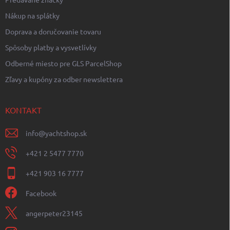
Nákup na splátky
Doprava a doručovanie tovaru
Spôsoby platby a vysvetlívky
Odberné miesto pre GLS ParcelShop
Zľavy a kupóny za odber newslettera
KONTAKT
info
@
yachtshop.sk
+421 2 5477 7770
+421 903 16 7777
Facebook
angerpeter23145