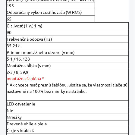
195
Odporúčaný výkon zosilňovača (W RMS)
65
Citlivosť (1 W, 1 m)
90
Frekvenčná odozva (Hz)
35-21k
Priemer montážneho otvoru (v mm)
5-1 / 16, 128
Montážna hĺbka (v mm)
2-3 / 8, 59,9
montážna šablóna *
* Ak chcete mať presnú šablónu, uistite sa, že vlastnosti tlače sú
nastavené na 100% bez mierky na stránku.
LED osvetlenie
Nie
Mriežky
Drevené uhlie a biela
Čo je v krabici: