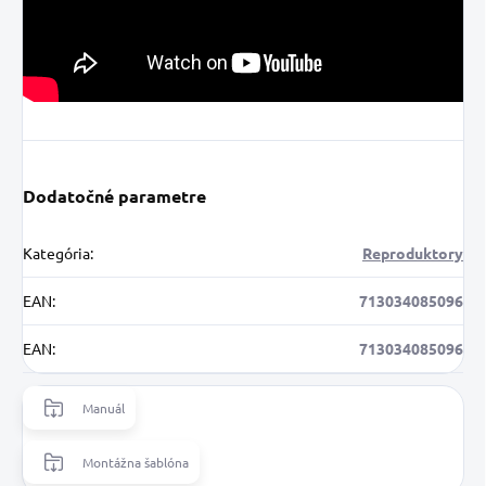
Dodatočné parametre
Kategória
:
Reproduktory
EAN
:
713034085096
EAN
:
713034085096
Manuál
Montážna šablóna