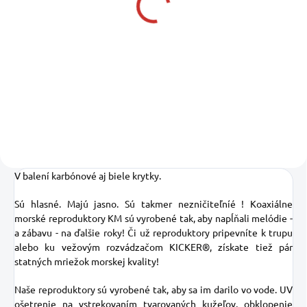
Rádio Media Center
Marine Rádio Media
black
Center black
256,19 €
748,19 €
208,28 € bez DPH
608,28 € bez DPH
Do košíka
Do košíka
V balení karbónové aj biele krytky.
Sú hlasné.
Majú jasno.
Sú takmer nezničiteľníé !
Koaxiálne
morské reproduktory KM sú vyrobené tak, aby napĺňali melódie -
a zábavu - na ďalšie roky!
Či už reproduktory pripevníte k trupu
alebo ku vežovým rozvádzačom KICKER®, získate tiež pár
statných mriežok morskej kvality!
Naše reproduktory sú vyrobené tak, aby sa im darilo vo vode.
UV
ošetrenie na vstrekovaním tvarovaných kužeľov, obklopenie