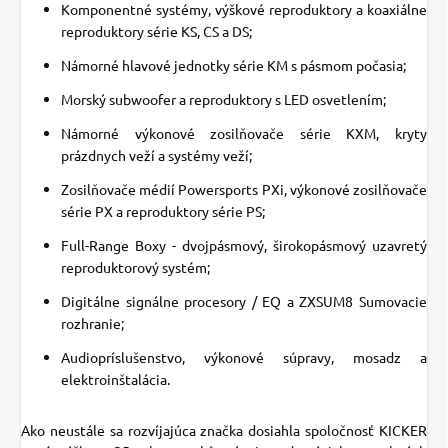
Komponentné systémy, výškové reproduktory a koaxiálne
reproduktory série KS, CS a DS;
Námorné hlavové jednotky série KM s pásmom počasia;
Morský subwoofer a reproduktory s LED osvetlením;
Námorné výkonové zosilňovače série KXM, kryty
prázdnych veží a systémy veží;
Zosilňovače médií Powersports PXi, výkonové zosilňovače
série PX a reproduktory série PS;
Full-Range Boxy - dvojpásmový, širokopásmový uzavretý
reproduktorový systém;
Digitálne signálne procesory / EQ a ZXSUM8 Sumovacie
rozhranie;
Audiopríslušenstvo, výkonové súpravy, mosadz a
elektroinštalácia.
Ako neustále sa rozvíjajúca značka dosiahla spoločnosť KICKER