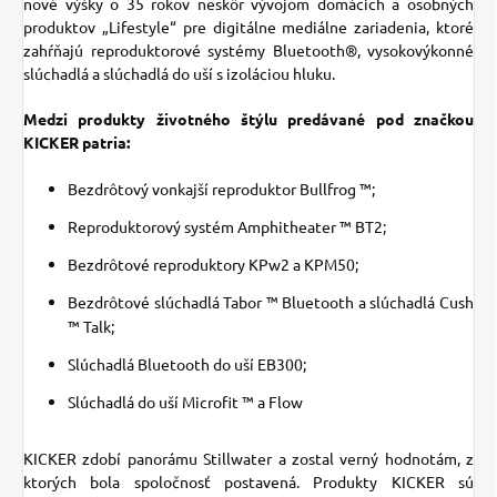
nové výšky o 35 rokov neskôr vývojom domácich a osobných
produktov „Lifestyle“ pre digitálne mediálne zariadenia, ktoré
zahŕňajú reproduktorové systémy Bluetooth®, vysokovýkonné
slúchadlá a slúchadlá do uší s izoláciou hluku.
Medzi produkty životného štýlu predávané pod značkou
KICKER patria:
Bezdrôtový vonkajší reproduktor Bullfrog ™;
Reproduktorový systém Amphitheater ™ BT2;
Bezdrôtové reproduktory KPw2 a KPM50;
Bezdrôtové slúchadlá Tabor ™ Bluetooth a slúchadlá Cush
™ Talk;
Slúchadlá Bluetooth do uší EB300;
Slúchadlá do uší Microfit ™ a Flow
KICKER zdobí panorámu Stillwater a zostal verný hodnotám, z
ktorých bola spoločnosť postavená.
Produkty KICKER sú