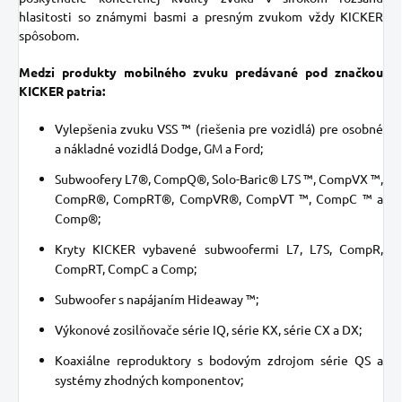
hlasitosti so známymi basmi a presným zvukom vždy KICKER
spôsobom.
Medzi produkty mobilného zvuku predávané pod značkou
KICKER patria:
Vylepšenia zvuku VSS ™ (riešenia pre vozidlá) pre osobné
a nákladné vozidlá Dodge, GM a Ford;
Subwoofery L7®, CompQ®, Solo-Baric® L7S ™, CompVX ™,
CompR®, CompRT®, CompVR®, CompVT ™, CompC ™ a
Comp®;
Kryty KICKER vybavené subwoofermi L7, L7S, CompR,
CompRT, CompC a Comp;
Subwoofer s napájaním Hideaway ™;
Výkonové zosilňovače série IQ, série KX, série CX a DX;
Koaxiálne reproduktory s bodovým zdrojom série QS a
systémy zhodných komponentov;