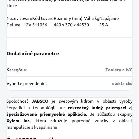
kľuke
Název tovaru
Kód tovaru
Rozmery (mm)
Váha kg
Napájanie
Deluxe - 12V
511056
440 x 370 x 445
30
25 A
Dodatočné parametre
Kategória
:
Toalety a WC
Vyberte prevedenie
:
elektrické
Spoločnosť
JABSCO
je svetovým lídrom v oblasti výroby
čerpadiel a technológií pre
rekreačný lodný priemysel
aj
špecializované priemyselné aplikácie
. Je súčasťou skupiny
Xylem Inc.
, ktorá združuje popredné značky v oblasti
manipulácie s kvapalinami.