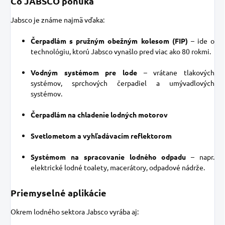
Čo JABSCO ponúka
Jabsco je známe najmä vďaka:
Čerpadlám s pružným obežným kolesom (FIP)
– ide o
technológiu, ktorú Jabsco vynašlo pred viac ako 80 rokmi.
Vodným systémom pre lode
– vrátane tlakových
systémov, sprchových čerpadiel a umývadlových
systémov.
Čerpadlám na chladenie lodných motorov
Svetlometom a vyhľadávacím reflektorom
Systémom na spracovanie lodného odpadu
– napr.
elektrické lodné toalety, macerátory, odpadové nádrže.
Priemyselné aplikácie
Okrem lodného sektora Jabsco vyrába aj: