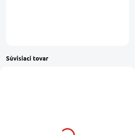
−
+
Pridať do košíka
DETAILNÉ INFORMÁCIE
OPÝTAŤ SA
STRÁŽIŤ
Uložiť
Súvisiaci tovar
SKLADOM U DODÁVATEĽA
CAMP4
Rýchlorozpustný