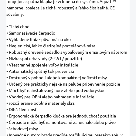
fungujúca spätná klapka je včlenená do systému. AquaT ™
námornej toaleta, je tichá, robustný a ľahko čistiteľná. CE
scválený.
• Tichý chod
• Samonasávacie čerpadlo
• Vyhladené línia - pôvabná na oko
• Hygienická, ľahko čistiteľná porcelánová misa
• Robustný drevené sedadlo s vypaľovaným emailovým náterom
• Nízka spotreba vody (2-2.5 l / použitie)
• Všestranné spojenie voľby inštalácie
• Automatický spätný tok prevencia
• Dostupný v pohodlí alebo kompaktnej veľkosti misy
• Určený pre prakticky nejaké na palube pripevnenie pozície
• Môcť byť nainštalovaný hore alebo pod vodoryskou
• Vhodný pre OEM alebo nahradenie inštalácie
• rozožieranie odolné materiály skrz
• Dlhá životnosť
• Ergonomické čerpadlo kľučka pre jednoduchosť použitia
• Čerpadlo môže byť namontované zanechalo alebo právo
záchodovej misy
• Inovačné puzdro brzdy predíde rozčilujícímu presakovaniu v