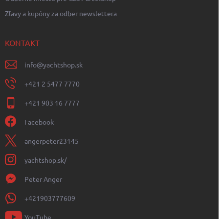
Zľavy a kupóny za odber newslettera
KONTAKT
info
@
yachtshop.sk
+421 2 5477 7770
+421 903 16 7777
Facebook
angerpeter23145
yachtshop.sk/
Peter Anger
+421903777609
YouTube