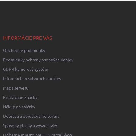
Z
á
p
ä
t
i
INFORMÁCIE PRE VÁS
e
Obchodné podmienky
Podmienky ochrany osobných údajov
GDPR kamerový systém
Informácie o súboroch cookies
Mapa serveru
Predávané značky
Nákup na splátky
Doprava a doručovanie tovaru
Spôsoby platby a vysvetlívky
Odberné miesto pre GLS ParcelShop