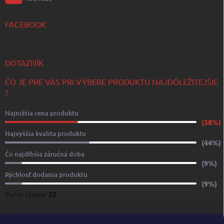
FACEBOOK
DOTAZNÍK
ČO JE PRE VÁS PRI VÝBERE PRODUKTU NAJDÔLEŽITEJŠIE
?
Najnižšia cena produktu
(38%)
Najvyššia kvalita produktu
(44%)
Čo najdlhšia záručná doba
(9%)
Rýchlosť dodania produktu
(9%)
Počet hlasov:
32