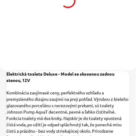
toaletný papier 4 rolky
Boat and Caravan Soft papier
4,09 €
3,33 € bez DPH
Do košíka
Elektrická toaleta Deluxe - Model se skosenou zadnou
stenou, 12V
Kombinácia zaujímavé ceny, perfektného vzhľadu a
premysleného dizajnu zaujmú na prvý pohľad. Výrobou z bieleho
glazovaného porcelánu s nerezovými prvkami, sú toalety
Johnson Pump AquaT decentné, pevné a ľahko čistiteľné.
Funkcia toalety má dva kroky. Najskôr je do toalety vpustená
čistá voda, po užití je odpad spláchnutý tak, že ponechá misu
čistú a prázdnu - bez vody striekajúcej okolo. Prirodzene