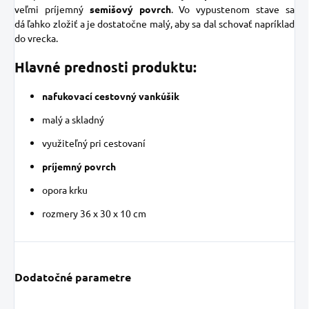
veľmi
príjemný
semišový
povrch
.
Vo
vypustenom
stave
sa
dá
ľahko
zložiť
a
je dostatočne
malý, aby
sa
dal
schovať
napríklad
do
vrecka
.
Hlavné prednosti produktu:
nafukovací
cestovný
vankúšik
malý a skladný
využiteľný
pri cestovaní
príjemný povrch
opora krku
rozmery 36 x 30 x 10 cm
Dodatočné parametre