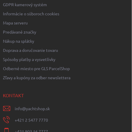
GDPR kamerový systém
Informácie o súboroch cookies
Mapa serveru
Predávané značky
Nákup na splátky
Doprava a doručovanie tovaru
Spôsoby platby a vysvetlívky
Odberné miesto pre GLS ParcelShop
Zľavy a kupóny za odber newslettera
KONTAKT
info
@
yachtshop.sk
+421 2 5477 7770
+421 903 16 7777