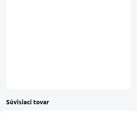
cena:
MÔŽEME
DORUČIŤ DO:
11.08.2026
MOŽNOSTI
DORUČENIA
−
+
Pridať do košíka
DETAILNÉ INFORMÁCIE
OPÝTAŤ SA
STRÁŽIŤ
Uložiť
Súvisiaci tovar