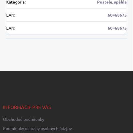
Kategória
:
Postele, spálňa
EAN
:
60=68675
EAN
:
60=68675
Z
á
p
ä
t
i
INFORMÁCIE PRE VÁS
e
Obchodné podmienky
Podmienky ochrany osobných údajov