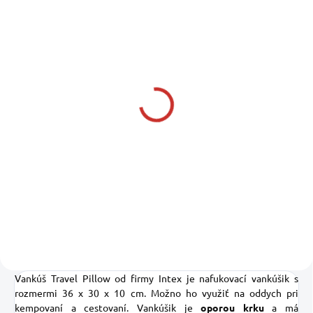
SKLADOM U NÁS
(1 KS)
INTEX Pumpa nožná 28
cm
69611
10,15 €
8,25 € bez DPH
Do košíka
Vankúš
Travel Pillow od firmy Intex je
nafukovací
vankúšik
s
rozmermi
36
x 30
x
10
cm
.
Možno ho
využiť na oddych
pri
kempovaní
a cestovaní
.
Vankúšik
je
oporou
krku
a
má