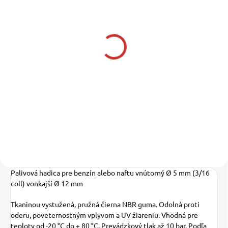
SKLADOM U NÁS
SKLADOM U DODÁVATEĽA
(11 KS)
MTM Sťahovacia páska
HOSES TECHNOLOGY
nerezová nemecký typ
Sťahovacia páska
clamp 12, 12-22 mm
nerezová A4
1,23 €
Odolnosť: korózia, kyseliny,
1,13 €
od
1 € bez DPH
morská voda, sladká voda,
od 0,92 € bez DPH
nepriaznivé počasie
Do košíka
Detail
Palivová hadica pre benzín alebo naftu vnútorný Ø 5 mm (3/16
coll) vonkajší Ø 12 mm
Tkaninou vystužená, pružná čierna NBR guma. Odolná proti
oderu, poveternostným vplyvom a UV žiareniu. Vhodná pre
teploty od -20 °C do + 80 °C. Prevádzkový tlak až 10 bar. Podľa