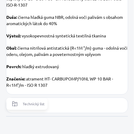
ISO-R-1307
Duša:
čierna hladká guma NBR, odolná voči palivám s obsahom
aromatických látok do 40%
Výstuž:
vysokopevnostná syntetická textilná tkanina
Obal:
čierna nitrilová antistatická (R<1M °/m) guma - odolná voči
oderu, olejom, palivám a poveternostným vplyvom
Povrch:
hladký extrudovaný
Značenie:
atrament HT- CARBUPOMP/10NL WP 10 BAR -
R<1M°/m - ISO R 1307
Technický list