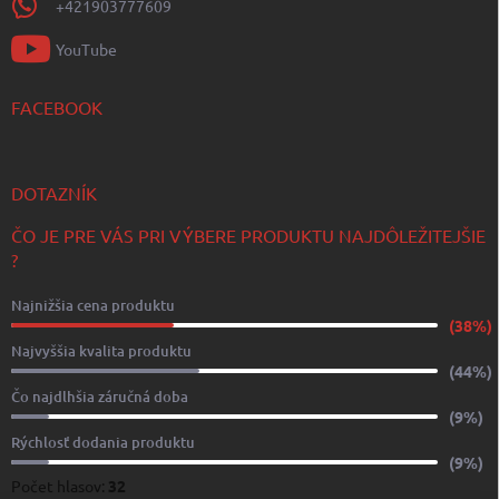
+421903777609
YouTube
FACEBOOK
DOTAZNÍK
ČO JE PRE VÁS PRI VÝBERE PRODUKTU NAJDÔLEŽITEJŠIE
?
Najnižšia cena produktu
(38%)
Najvyššia kvalita produktu
(44%)
Čo najdlhšia záručná doba
(9%)
Rýchlosť dodania produktu
(9%)
Počet hlasov:
32