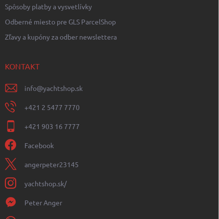
Spôsoby platby a vysvetlívky
Odberné miesto pre GLS ParcelShop
Zľavy a kupóny za odber newslettera
KONTAKT
info
@
yachtshop.sk
+421 2 5477 7770
+421 903 16 7777
Facebook
angerpeter23145
yachtshop.sk/
Peter Anger