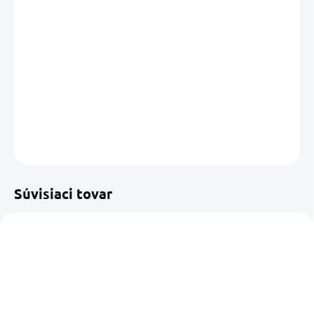
13.08.2026
MOŽNOSTI
DORUČENIA
−
+
Pridať do košíka
DETAILNÉ INFORMÁCIE
OPÝTAŤ SA
STRÁŽIŤ
Uložiť
Súvisiaci tovar