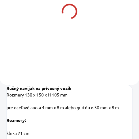
MTM Popruh - gurtňa
MTM Oceľové lano pre
pre ručný navijak s
ručný navijak s hákom 4
hákom 50 mm x 8 m
mm x 8 m
12,50 €
8,75 €
10,16 € bez DPH
7,11 € bez DPH
Do košíka
Do košíka
Ručný navijak na prívesný vozík
Rozmery 130 x 150 x H 105 mm
pre oceľové ano ø 4 mm x 8 m alebo gurtňu ø 50 mm x 8 m
Rozmery:
kľuka 21 cm