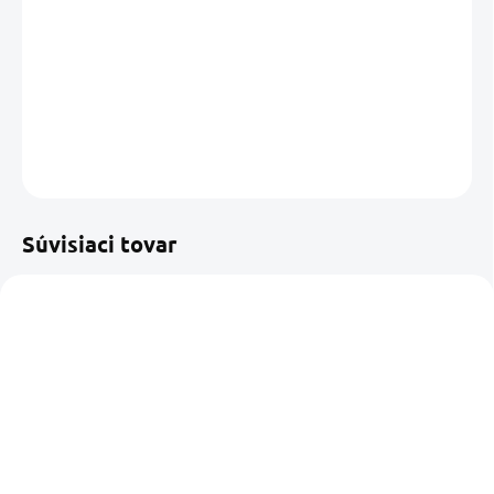
−
+
Pridať do košíka
DETAILNÉ INFORMÁCIE
OPÝTAŤ SA
STRÁŽIŤ
Uložiť
Súvisiaci tovar
SKLADOM U NÁS
SKLADOM U DODÁVATEĽA
(2 KS)