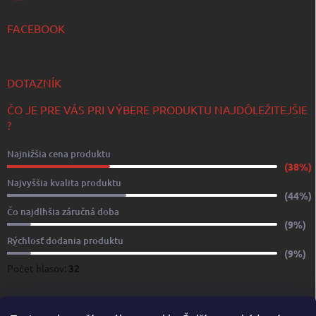
FACEBOOK
DOTAZNÍK
ČO JE PRE VÁS PRI VÝBERE PRODUKTU NAJDÔLEŽITEJŠIE
?
Najnižšia cena produktu
(38%)
Najvyššia kvalita produktu
(44%)
Čo najdlhšia záručná doba
(9%)
Rýchlosť dodania produktu
(9%)
Počet hlasov:
32
www.yachtshop.sk
www.limoservices.sk
www.taxisluzba.com