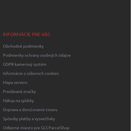
Z
á
p
ä
t
i
INFORMÁCIE PRE VÁS
e
Obchodné podmienky
Podmienky ochrany osobných údajov
GDPR kamerový systém
Informácie o súboroch cookies
Mapa serveru
Predávané značky
Nákup na splátky
Doprava a doručovanie tovaru
Spôsoby platby a vysvetlívky
Odberné miesto pre GLS ParcelShop