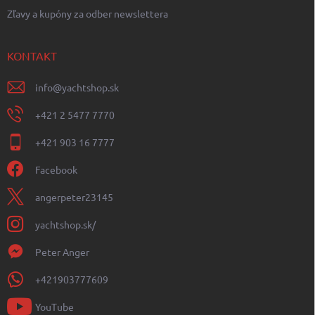
Zľavy a kupóny za odber newslettera
KONTAKT
info
@
yachtshop.sk
+421 2 5477 7770
+421 903 16 7777
Facebook
angerpeter23145
yachtshop.sk/
Peter Anger
+421903777609
YouTube