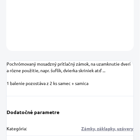
−
+
Pridať do košíka
DETAILNÉ INFORMÁCIE
OPÝTAŤ SA
STRÁŽIŤ
Uložiť
Pochrómovaný mosadzný prítlačný zámok
, na uzamknutie dverí
a rôzne použitie, napr. šuflík, dvierka skriniek atď ...
1 balenie pozostáva z 2 ks samec + samica
Dodatočné parametre
Kategória
:
Zámky, záklapky, uzávery