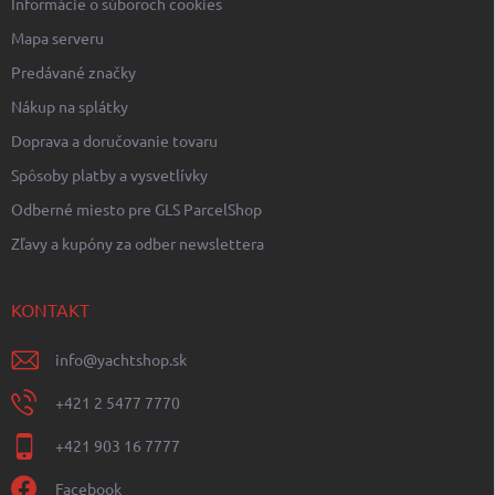
Informácie o súboroch cookies
Mapa serveru
Predávané značky
Nákup na splátky
Doprava a doručovanie tovaru
Spôsoby platby a vysvetlívky
Odberné miesto pre GLS ParcelShop
Zľavy a kupóny za odber newslettera
KONTAKT
info
@
yachtshop.sk
+421 2 5477 7770
+421 903 16 7777
Facebook