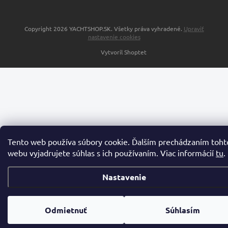
Copyright 2026
YACHTSHOP.SK
. Všetky práva vyhradené.
Upraviť
nastavenie cookies
Vytvoril Shoptet
Tento web používa súbory cookie. Ďalším prechádzaním toht
webu vyjadrujete súhlas s ich používaním. Viac informácií
tu
.
Nastavenie
Odmietnuť
Súhlasím