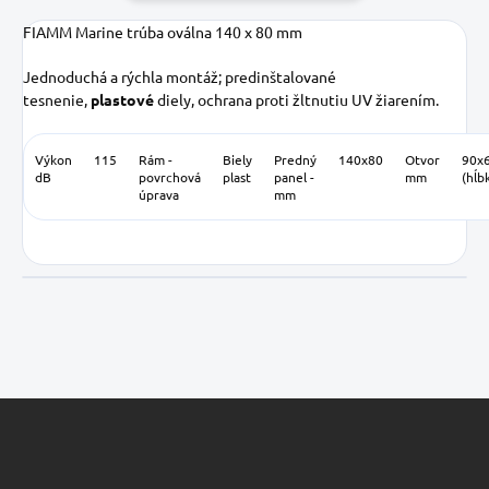
FIAMM Marine trúba oválna 140 x 80 mm
Jednoduchá a rýchla montáž; predinštalované
tesnenie,
plastové
diely, ochrana proti žltnutiu UV žiarením.
Výkon
115
Rám -
Biely
Predný
140x80
Otvor
90x
dB
povrchová
plast
panel -
mm
(hĺb
úprava
mm
Z
á
p
ä