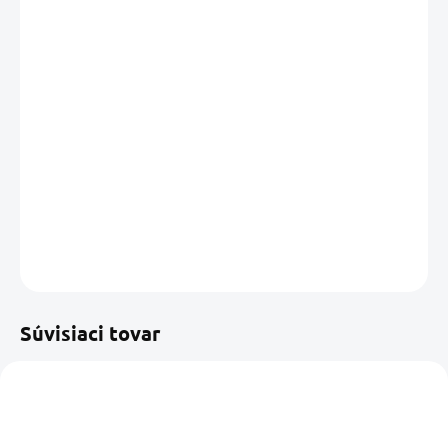
cena:
MÔŽEME
DORUČIŤ DO:
13.08.2026
MOŽNOSTI
DORUČENIA
−
+
Pridať do košíka
DETAILNÉ INFORMÁCIE
OPÝTAŤ SA
STRÁŽIŤ
Uložiť
Súvisiaci tovar