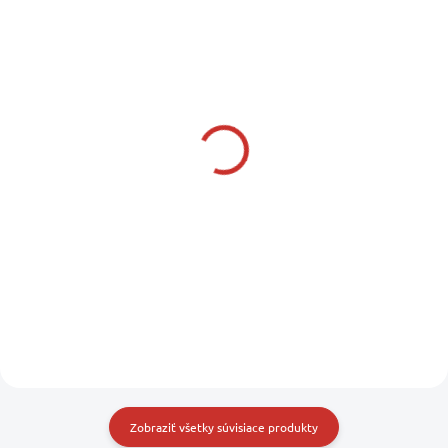
SKLADOM U NÁS
SKLADOM U DODÁVATEĽA
(5 KS)
TREM Držiak na
ALBATROSS Tiesňový
záchranné svetlo
signál 2 hviezdy
11,25 €
19,99 €
9,15 € bez DPH
16,25 € bez DPH
Do košíka
Do košíka
Zobraziť všetky súvisiace produkty