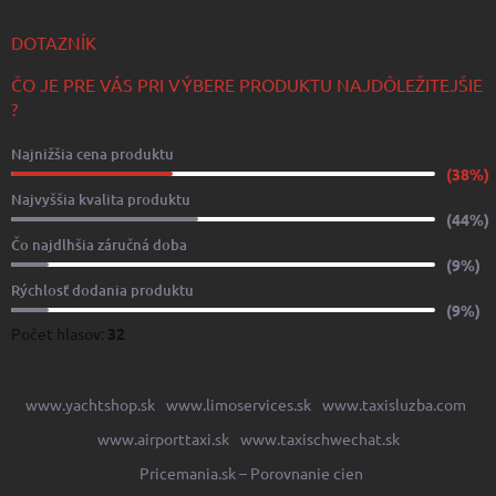
DOTAZNÍK
ČO JE PRE VÁS PRI VÝBERE PRODUKTU NAJDÔLEŽITEJŠIE
?
Najnižšia cena produktu
(38%)
Najvyššia kvalita produktu
(44%)
Čo najdlhšia záručná doba
(9%)
Rýchlosť dodania produktu
(9%)
Počet hlasov:
32
www.yachtshop.sk
www.limoservices.sk
www.taxisluzba.com
www.airporttaxi.sk
www.taxischwechat.sk
Pricemania.sk – Porovnanie cien