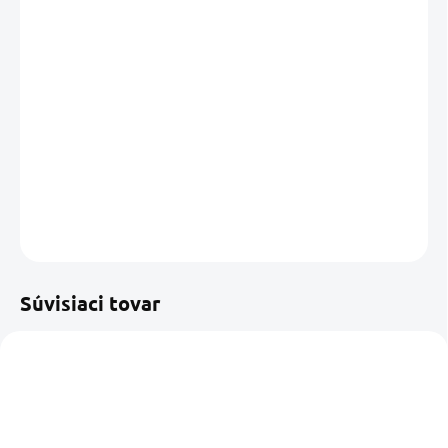
DORUČIŤ DO:
13.08.2026
MOŽNOSTI
DORUČENIA
−
+
Pridať do košíka
DETAILNÉ INFORMÁCIE
OPÝTAŤ SA
STRÁŽIŤ
Uložiť
Súvisiaci tovar