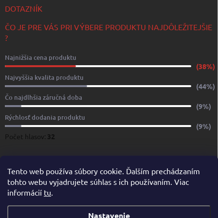
DOTAZNÍK
ČO JE PRE VÁS PRI VÝBERE PRODUKTU NAJDÔLEŽITEJŠIE
?
Najnižšia cena produktu
(38%)
Najvyššia kvalita produktu
(44%)
Čo najdlhšia záručná doba
(9%)
Rýchlosť dodania produktu
(9%)
Počet hlasov:
32
www.yachtshop.sk
www.limoservices.sk
www.taxisluzba.com
Tento web používa súbory cookie. Ďalším prechádzaním
tohto webu vyjadrujete súhlas s ich používaním. Viac
www.airporttaxi.sk
www.taxischwechat.sk
informácií
tu
.
Pricemania.sk – Porovnanie cien
Nastavenie