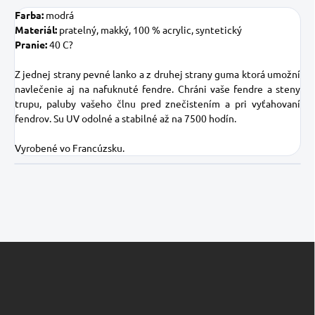
Farba:
modrá
Materiál:
pratelný, makký, 100 % acrylic, syntetický
Pranie:
40 C?
Z jednej strany pevné lanko a z druhej strany guma ktorá umožní
navlečenie aj na nafuknuté fendre. Chráni vaše fendre a steny
trupu, paluby vašeho člnu pred znečistením a pri vyťahovaní
fendrov. Su UV odolné a stabilné až na 7500 hodín.
Vyrobené vo Francúzsku.
Z
á
p
ä
t