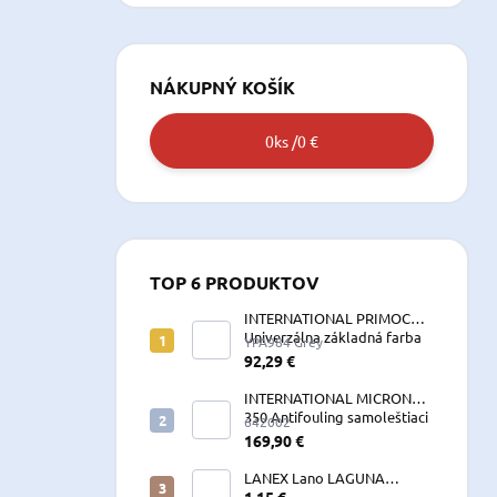
NÁKUPNÝ KOŠÍK
0
ks /
0 €
TOP 6 PRODUKTOV
INTERNATIONAL PRIMOCON
Univerzálna základná farba
YPA984 Grey
2,5 L sivá
92,29 €
INTERNATIONAL MICRON
350 Antifouling samoleštiaci
642002
2,5 L
169,90 €
LANEX Lano LAGUNA
vyväzovacie, kotevné