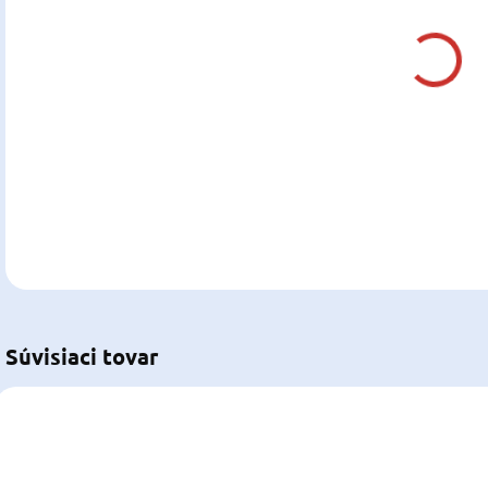
DO:
11.0
MOŽ
DOR
DETA
U
Súvisiaci tovar
12-FM13828
12-FM12814