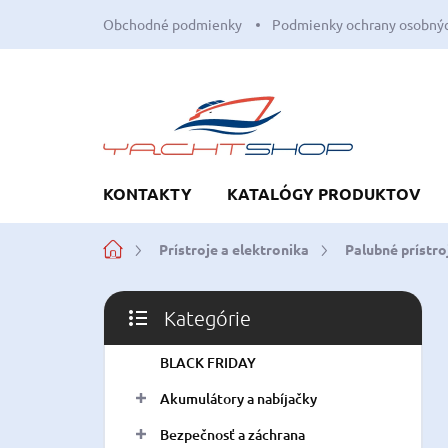
Prejsť
Obchodné podmienky
Podmienky ochrany osobnýc
na
obsah
KONTAKTY
KATALÓGY PRODUKTOV
Domov
Prístroje a elektronika
Palubné prístro
B
Kategórie
o
Preskočiť
č
kategórie
BLACK FRIDAY
n
ý
Akumulátory a nabíjačky
p
a
Bezpečnosť a záchrana