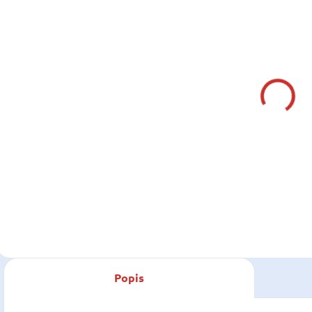
SKLADOM U NÁS
SKLADOM U
(2 KS)
DODÁVATEĽA
FARIA
FARIA
Ukazovateľ
Ukazovateľ
teploty vody
teploty vody
40-120 °C, 52
40-120 °C, 52
69,60 €
46,05 €
mm, biely
mm, čierny
56,59 € bez DPH
37,44 € bez DPH
Do košíka
Do košíka
Popis