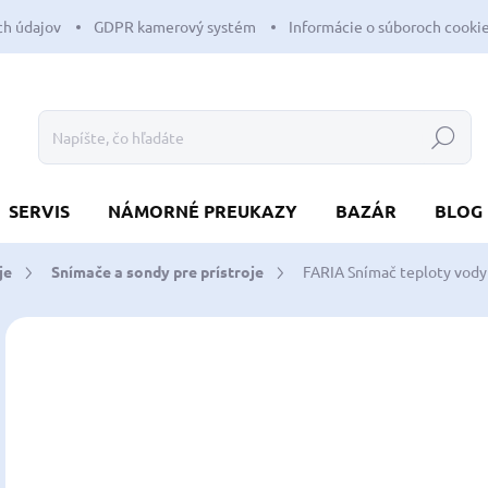
h údajov
GDPR kamerový systém
Informácie o súboroch cooki
Hľadať
SERVIS
NÁMORNÉ PREUKAZY
BAZÁR
BLOG
je
Snímače a sondy pre prístroje
FARIA Snímač teploty vody
Neohodnotené
Podrobnosti hodnotenia
ZNAČKA:
FARIA
35
29,
Jedn
SK
cena
MÔŽ