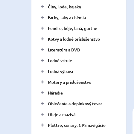
n
Člny, lode, kajaky
e
l
Farby, laky a chémia
Fendre, bóje, laná, gurtne
Kotvy a lodné príslušenstvo
Literatúra a DVD
Lodné vrtule
Lodná výbava
Motory a príslušenstvo
Náradie
Oblečenie a doplnkový tovar
Oleje a mazivá
Plottre, sonary, GPS navigácie