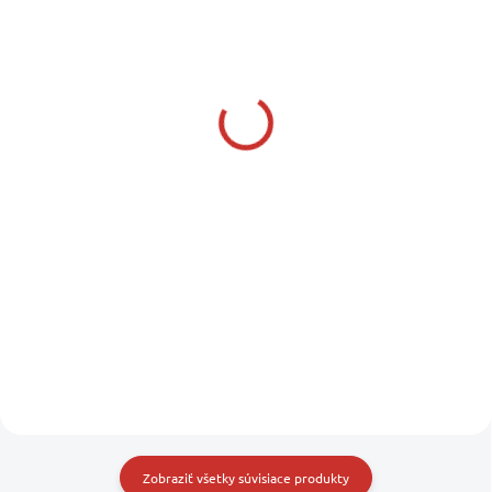
SKLADOM U NÁS
SKLADOM U DODÁVATEĽA
(1 KS)
OPTIMATE 6, TM380
OPTIMATE 6, TM360
Nabíjačka 12 - 24 V, 6 A
Nabíjačka 12 V, 6 A
pre batérie 3 - 240 Ah
pre batérie 3 - 144 Ah
128,90 €
133,90 €
104,80 € bez DPH
108,86 € bez DPH
Do košíka
Do košíka
Zobraziť všetky súvisiace produkty