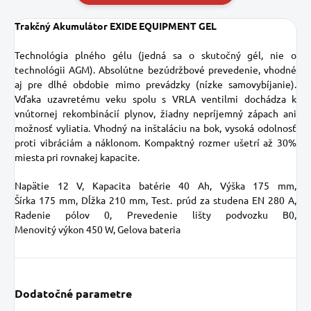
Trakčný Akumulátor
EXIDE EQUIPMENT GEL
Technológia plného gélu (jedná sa o skutočný gél, nie o
technológii AGM). Absolútne bezúdržbové prevedenie, vhodné
aj pre dlhé obdobie mimo prevádzky (nízke samovybíjanie).
Vďaka uzavretému veku spolu s VRLA ventilmi dochádza k
vnútornej rekombinácií plynov, žiadny nepríjemný zápach ani
možnosť vyliatia. Vhodný na inštaláciu na bok, vysoká odolnosť
proti vibráciám a náklonom. Kompaktný rozmer ušetrí až 30%
miesta pri rovnakej kapacite.
Napätie 12 V, Kapacita batérie 40 Ah, Výška 175 mm,
Šírka 175 mm, Dĺžka 210 mm, Test. prúd za studena EN 280 A,
Radenie pólov 0, Prevedenie lišty podvozku B0,
Menovitý výkon 450 W, Gelova bateria
Dodatočné parametre