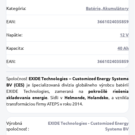
Kategória
:
Batérie, Akumulátory
EAN
:
3661024035859
Napätie
:
12 V
Kapacita
:
40 Ah
EAN
:
3661024035859
Spoločnosť
EXIDE Technologies – Customized Energy Systems
BV (CES)
je špecializovaná divízia globálneho výrobcu batérií
EXIDE Technologies, zameraná na
pokročilé riešenia
skladovania energie
. Sídli v
Helmonde, Holandsko
, a vznikla
transformáciou firmy ATEPS v roku 2014.
Výrobná
EXIDE Technologies - Customized Energy
spoločnosť
:
Systems BV