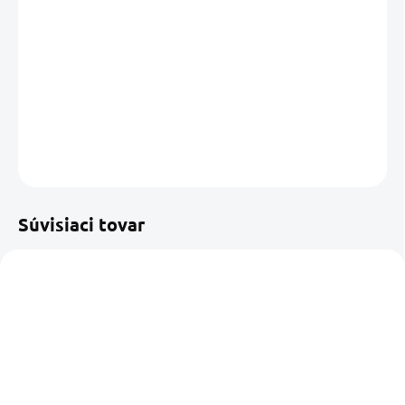
MOŽNOSTI
DORUČENIA
−
+
Pridať do košíka
DETAILNÉ INFORMÁCIE
OPÝTAŤ SA
STRÁŽIŤ
Uložiť
Súvisiaci tovar