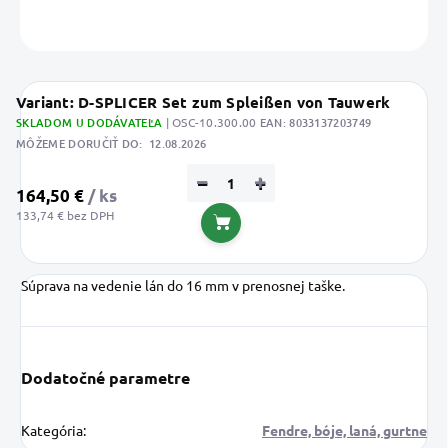
OPÝTAŤ SA
STRÁŽIŤ
Uložiť
Variant: D-SPLICER Set zum Spleißen von Tauwerk
SKLADOM U DODÁVATEĽA
| OSC-10.300.00
EAN:
8033137203749
MÔŽEME DORUČIŤ DO:
12.08.2026
−
+
164,50 €
/ ks
133,74 € bez DPH
Do košíka
Súprava na vedenie lán do 16 mm v prenosnej taške.
Dodatočné parametre
Kategória
:
Fendre, bóje, laná, gurtne