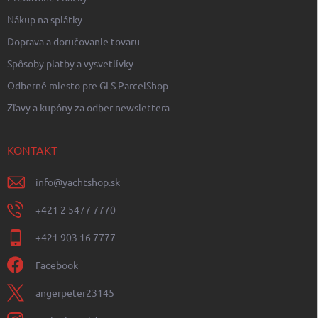
Nákup na splátky
Doprava a doručovanie tovaru
Spôsoby platby a vysvetlívky
Odberné miesto pre GLS ParcelShop
Zľavy a kupóny za odber newslettera
KONTAKT
info
@
yachtshop.sk
+421 2 5477 7770
+421 903 16 7777
Facebook
angerpeter23145