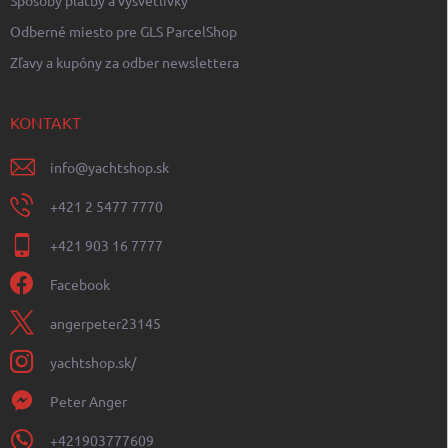
Odberné miesto pre GLS ParcelShop
Zľavy a kupóny za odber newslettera
KONTAKT
info
@
yachtshop.sk
+421 2 5477 7770
+421 903 16 7777
Facebook
angerpeter23145
yachtshop.sk/
Peter Anger
+421903777609