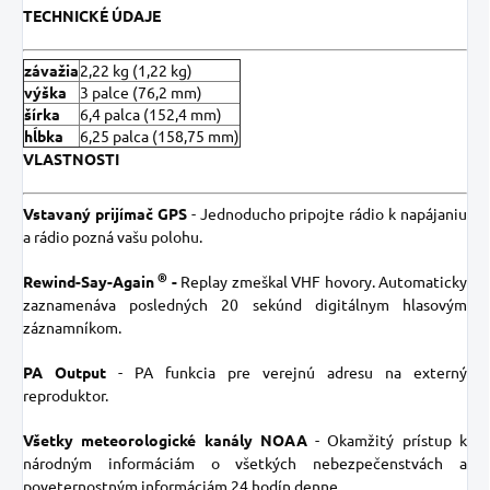
TECHNICKÉ ÚDAJE
závažia
2,22 kg (1,22 kg)
výška
3 palce (76,2 mm)
šírka
6,4 palca (152,4 mm)
hĺbka
6,25 palca (158,75 mm)
VLASTNOSTI
Vstavaný prijímač GPS
- Jednoducho pripojte rádio k napájaniu
a rádio pozná vašu polohu.
®
Rewind-Say-Again
-
Replay zmeškal VHF hovory. Automaticky
zaznamenáva posledných 20 sekúnd digitálnym hlasovým
záznamníkom.
PA Output
- PA funkcia pre verejnú adresu na externý
reproduktor.
Všetky meteorologické kanály NOAA
- Okamžitý prístup k
národným informáciám o všetkých nebezpečenstvách a
poveternostným informáciám 24 hodín denne.