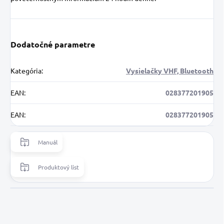
Dodatočné parametre
Kategória
:
Vysielačky VHF, Bluetooth
EAN
:
028377201905
EAN
:
028377201905
Manuál
Produktový list