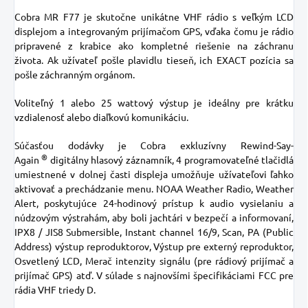
Cobra MR F77 je skutočne unikátne VHF rádio s veľkým LCD
displejom a integrovaným prijímačom GPS, vďaka čomu je rádio
pripravené z krabice ako kompletné riešenie na záchranu
života. Ak užívateľ pošle plavidlu tieseň, ich EXACT pozícia sa
pošle záchranným orgánom.
Voliteľný 1 alebo 25 wattový výstup je ideálny pre krátku
vzdialenosť alebo diaľkovú komunikáciu.
Súčasťou dodávky je Cobra exkluzívny Rewind-Say-
®
Again
digitálny hlasový záznamník, 4 programovateľné tlačidlá
umiestnené v dolnej časti displeja umožňuje užívateľovi ľahko
aktivovať a prechádzanie menu. NOAA Weather Radio, Weather
Alert, poskytujúce 24-hodinový prístup k audio vysielaniu a
núdzovým výstrahám, aby boli jachtári v bezpečí a informovaní,
IPX8 / JIS8 Submersible, Instant channel 16/9, Scan, PA (Public
Address) výstup reproduktorov, Výstup pre externý reproduktor,
Osvetlený LCD, Merač intenzity signálu (pre rádiový prijímač a
prijímač GPS) atď. V súlade s najnovšími špecifikáciami FCC pre
rádia VHF triedy D.