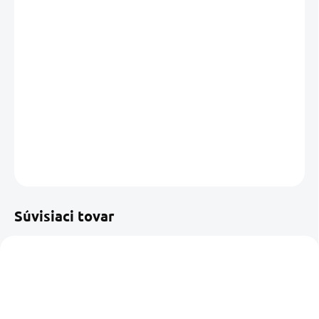
DORUČIŤ DO:
13.08.2026
MOŽNOSTI
DORUČENIA
−
+
Pridať do košíka
DETAILNÉ INFORMÁCIE
OPÝTAŤ SA
STRÁŽIŤ
Uložiť
Súvisiaci tovar