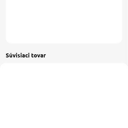
−
+
Pridať do košíka
DETAILNÉ INFORMÁCIE
OPÝTAŤ SA
STRÁŽIŤ
Uložiť
Súvisiaci tovar
NOVINKA
NOVINKA
SKLADOM U NÁS
SKLADOM U DODÁVATEĽA
(3 KS)
OSCULATI Viacúčelový
TREM Šnúrka na
vodotesný kufor