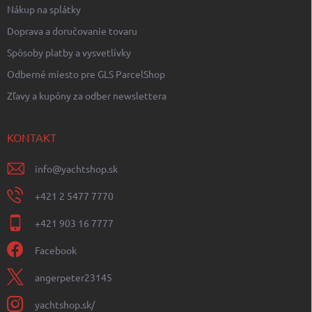
Nákup na splátky
Doprava a doručovanie tovaru
Spôsoby platby a vysvetlívky
Odberné miesto pre GLS ParcelShop
Zľavy a kupóny za odber newslettera
KONTAKT
info
@
yachtshop.sk
+421 2 5477 7770
+421 903 16 7777
Facebook
angerpeter23145
yachtshop.sk/