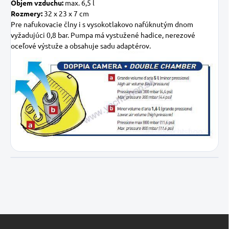
Objem vzduchu:
max. 6,5 l
Rozmery:
32 x 23 x 7 cm
Pre nafukovacie člny i s vysokotlakovo nafúknutým dnom
vyžadujúci 0,8 bar. Pumpa má vystužené hadice, nerezové
oceľové výstuže a obsahuje sadu adaptérov.
Z