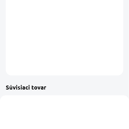
DORUČIŤ DO:
13.08.2026
MOŽNOSTI
DORUČENIA
−
+
Pridať do košíka
DETAILNÉ INFORMÁCIE
OPÝTAŤ SA
STRÁŽIŤ
Uložiť
Súvisiaci tovar