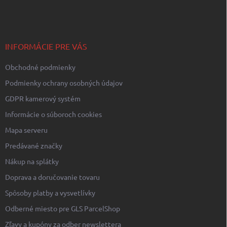
á
p
ä
t
i
INFORMÁCIE PRE VÁS
e
Obchodné podmienky
Podmienky ochrany osobných údajov
GDPR kamerový systém
Informácie o súboroch cookies
Mapa serveru
Predávané značky
Nákup na splátky
Doprava a doručovanie tovaru
Spôsoby platby a vysvetlívky
Odberné miesto pre GLS ParcelShop
Zľavy a kupóny za odber newslettera