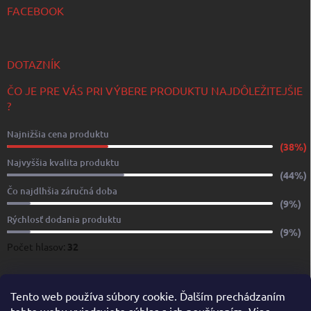
FACEBOOK
DOTAZNÍK
ČO JE PRE VÁS PRI VÝBERE PRODUKTU NAJDÔLEŽITEJŠIE
?
Najnižšia cena produktu
(38%)
Najvyššia kvalita produktu
(44%)
Čo najdlhšia záručná doba
(9%)
Rýchlosť dodania produktu
(9%)
Počet hlasov:
32
www.yachtshop.sk
www.limoservices.sk
www.taxisluzba.com
Tento web používa súbory cookie. Ďalším prechádzaním