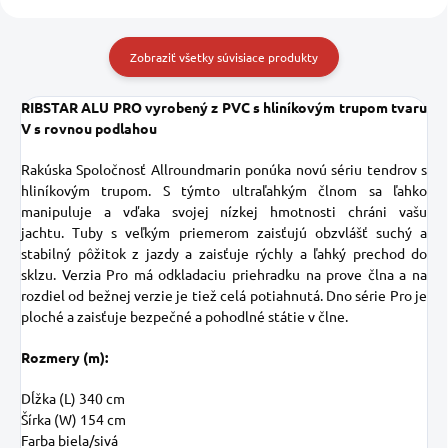
Zobraziť všetky súvisiace produkty
RIBSTAR ALU PRO vyrobený z PVC s hliníkovým trupom tvaru
V s rovnou podlahou
Rakúska Spoločnosť Allroundmarin ponúka novú sériu tendrov s
hliníkovým trupom. S týmto ultraľahkým člnom sa ľahko
manipuluje a vďaka svojej nízkej hmotnosti chráni vašu
jachtu. Tuby s veľkým priemerom zaisťujú obzvlášť suchý a
stabilný pôžitok z jazdy a zaisťuje rýchly a ľahký prechod do
sklzu. Verzia Pro má odkladaciu priehradku na prove člna a na
rozdiel od bežnej verzie je tiež celá potiahnutá. Dno série Pro je
ploché a zaisťuje bezpečné a pohodlné státie v člne.
Rozmery (m):
Dĺžka (L)
340 cm
Šírka (W)
154 cm
Farba
biela/sivá