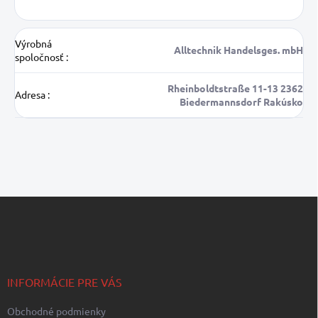
Výrobná
Alltechnik Handelsges. mbH
spoločnosť
:
Rheinboldtstraße 11-13 2362
Adresa
:
Biedermannsdorf Rakúsko
Z
á
p
ä
t
i
INFORMÁCIE PRE VÁS
e
Obchodné podmienky