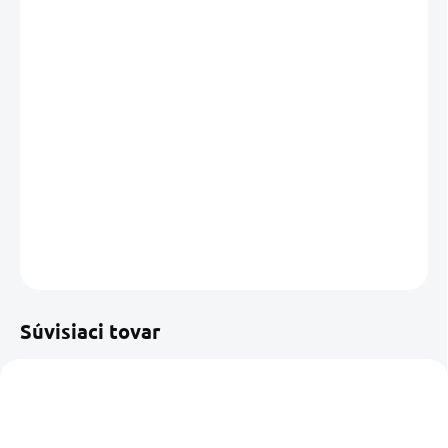
cena:
MÔŽEME
DORUČIŤ DO:
13.08.2026
MOŽNOSTI
DORUČENIA
−
+
Pridať do košíka
DETAILNÉ INFORMÁCIE
OPÝTAŤ SA
STRÁŽIŤ
Uložiť
Súvisiaci tovar
EXTRA KVALITA