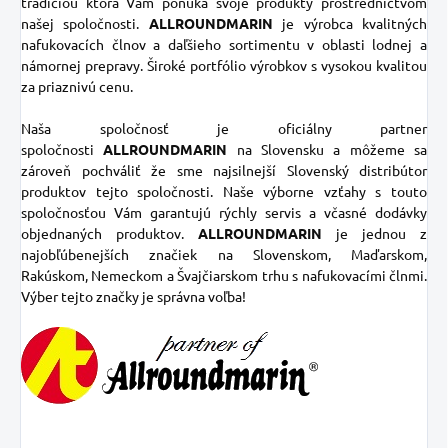
tradíciou ktorá Vám ponúka svoje produkty prostredníctvom
našej spoločnosti.
ALLROUNDMARIN
je výrobca kvalitných
nafukovacích člnov a daľšieho sortimentu v oblasti lodnej a
námornej prepravy. Široké portfólio výrobkov s vysokou kvalitou
za priaznivú cenu.
Naša spoločnosť je oficiálny partner
spoločnosti
ALLROUNDMARIN
na Slovensku a môžeme sa
zároveň pochváliť že sme najsilnejší Slovenský distribútor
produktov tejto spoločnosti. Naše výborne vzťahy s touto
spoločnosťou Vám garantujú rýchly servis a včasné dodávky
objednaných produktov.
ALLROUNDMARIN
je jednou z
najobľúbenejších značiek na Slovenskom, Maďarskom,
Rakúskom, Nemeckom a Švajčiarskom trhu s nafukovacími člnmi.
Výber tejto značky je správna voľba!