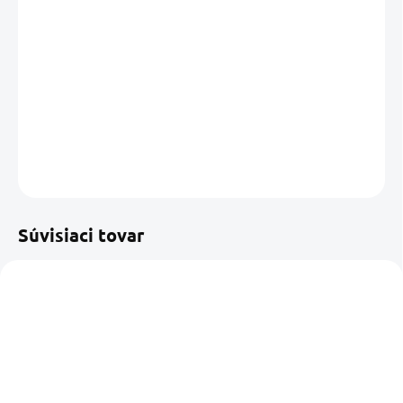
cena:
MÔŽEME
DORUČIŤ DO:
13.08.2026
MOŽNOSTI
DORUČENIA
DETAILNÉ INFORMÁCIE
OPÝTAŤ SA
STRÁŽIŤ
Uložiť
Súvisiaci tovar