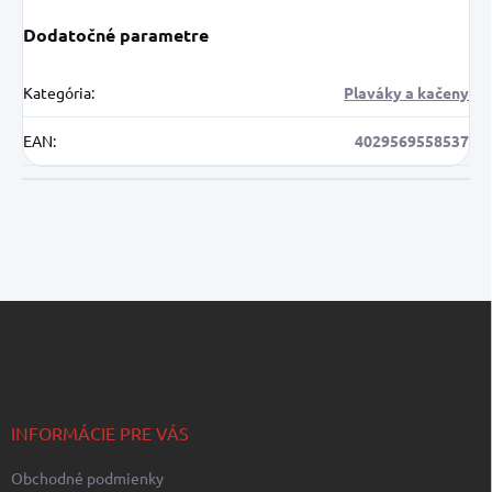
Dodatočné parametre
Kategória
:
Plaváky a kačeny
EAN
:
4029569558537
Z
á
p
ä
t
i
INFORMÁCIE PRE VÁS
e
Obchodné podmienky